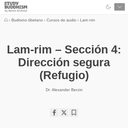
Close
Study
Buddhism
Home
›
Budismo tibetano
›
Cursos de audio
›
Lam-rim
Lam-rim – Sección 4:
Dirección segura
(Refugio)
Dr. Alexander Berzin
Share
Bookmark
on