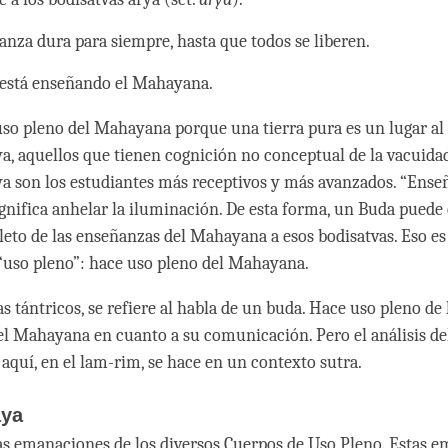
anza dura para siempre, hasta que todos se liberen.
está enseñando el Mahayana.
so pleno del Mahayana porque una tierra pura es un lugar al 
ya, aquellos que tienen cognición no conceptual de la vacuidad
ya son los estudiantes más receptivos y más avanzados. “Enseñ
nifica anhelar la iluminación. De esta forma, un Buda puede 
eto de las enseñanzas del Mahayana a esos bodisatvas. Eso es 
“uso pleno”: hace uso pleno del Mahayana.
s tántricos, se refiere al habla de un buda. Hace uso pleno de 
l Mahayana en cuanto a su comunicación. Pero el análisis de
quí, en el lam-rim, se hace en un contexto sutra.
aya
as emanaciones de los diversos Cuerpos de Uso Pleno. Estas 