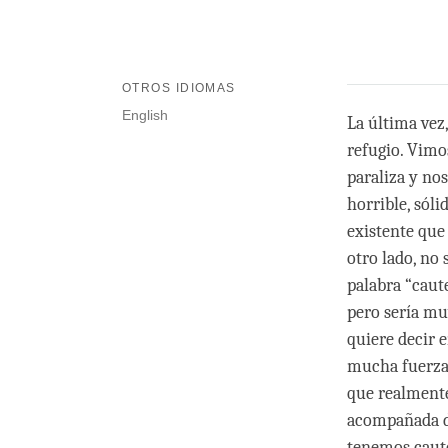
OTROS IDIOMAS
English
La última vez
refugio. Vimo
paraliza y no
horrible, sól
existente que 
otro lado, no 
palabra “caute
pero sería mu
quiere decir 
mucha fuerza,
que realmente
acompañada de
tenemos caute