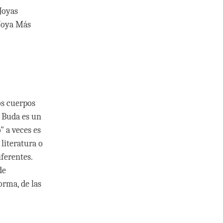
 Joyas
 Joya Más
os cuerpos
 Buda es un
" a veces es
literatura o
ferentes.
de
orma, de las