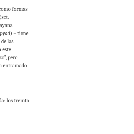
como formas
sct.
hayana
spyod
) – tiene
 de las
 este
o”, pero
un entramado
a: los treinta