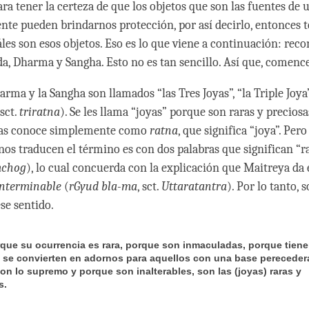
ra tener la certeza de que los objetos que son las fuentes de 
nte pueden brindarnos protección, por así decirlo, entonces
les son esos objetos. Eso es lo que viene a continuación: reco
, Dharma y Sangha. Esto no es tan sencillo. Así que, comenc
arma y la Sangha son llamados “las Tres Joyas”, “la Triple Joya
 sct.
triratna
). Se les llama “joyas” porque son raras y preciosa
 las conoce simplemente como
ratna
, que significa “joya”. Per
anos traducen el término es con dos palabras que significan “ra
chog
), lo cual concuerda con la explicación que Maitreya da
interminable
(
rGyud bla-ma
, sct.
Uttaratantra
). Por lo tanto, 
ese sentido.
orque su ocurrencia es rara, porque son inmaculadas, porque tiene
 se convierten en adornos para aquellos con una base pereceder
on lo supremo y porque son inalterables, son las (joyas) raras y
s.