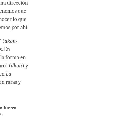
una dirección
 tenemos que
nocer lo que
emos por ahí.
” (
dkon-
s. En
o la forma en
ro” (
dkon
) y
 en
La
son raras y
n fuerza
a,