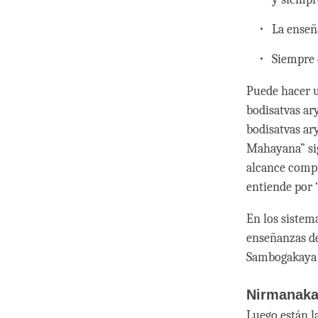
La enseñ
Siempre 
Puede hacer u
bodisatvas ar
bodisatvas ar
Mahayana” sig
alcance compl
entiende por 
En los sistema
enseñanzas de
Sambogakaya a
Nirmanak
Luego están l