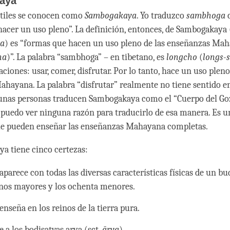
aya
utiles se conocen como
Sambogakaya
. Yo traduzco
sambhoga
acer un uso pleno”. La definición, entonces, de Sambogakaya (
a
) es “formas que hacen un uso pleno de las enseñanzas Ma
na
)”. La palabra “sambhoga” – en tibetano, es
longcho
(
longs-
ciones: usar, comer, disfrutar. Por lo tanto, hace un uso pleno
hayana. La palabra “disfrutar” realmente no tiene sentido en
unas personas traducen Sambogakaya como el “Cuerpo del Goz
puedo ver ninguna razón para traducirlo de esa manera. Es 
ue pueden enseñar las enseñanzas Mahayana completas.
a tiene cinco certezas:
parece con todas las diversas características físicas de un bud
gnos mayores y los ochenta menores.
enseña en los reinos de la tierra pura.
 a los bodisatvas arya (sct.
ārya
).