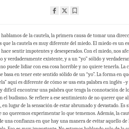
Share
Bookmark
on
facebook
, hablamos de la cautela, la primera causa de tomar una direc
s que la cautela es muy diferente del miedo. El miedo es un e
s hace sentir impotentes y desesperados. Con el miedo, nos af
ido y verdaderamente existente, y a un “yo” sólido y verdader
no puede lidiar con esa cosa horrible y no quiere tenerla. La c
se basa en tener este sentido sólido de un “yo”. La forma en q
la” aquí es diferente de cómo se usa esta palabra en inglés –y
y difícil encontrar una palabra que tenga la connotación de l
en el budismo. Se refiere a ese sentimiento de no querer que a
 en lugar de la sensación de estar abrumado y devastado. Es
 no queremos experimentar lo que tememos. Además, la caut
 una confianza en que hay una manera de evitar aquello de 
la. Eso es muy importante. No estamos hablando solo de la ca