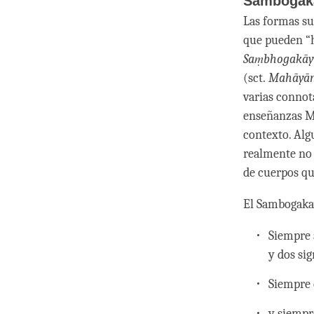
Sambogak
Las formas s
que pueden “h
Saṃbhogakāy
(sct.
Mahāyā
varias connota
enseñanzas Ma
contexto. Alg
realmente no 
de cuerpos q
El Sambogakay
Siempre a
y dos si
Siempre 
y siempre