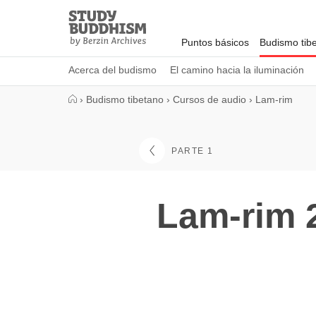
Close
Study
Buddhism
Puntos básicos
Budismo tib
Home
Acerca del budismo
El camino hacia la iluminación
›
Budismo tibetano
›
Cursos de audio
›
Lam-rim
PARTE 1
Lam-rim 2