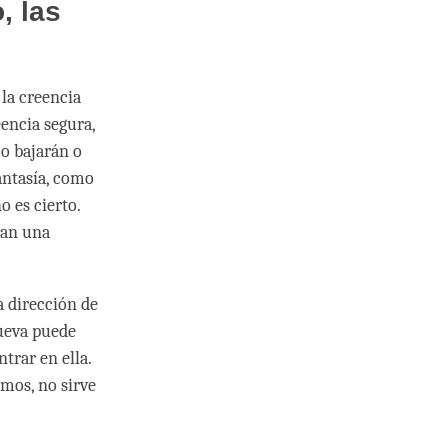
, las
la creencia
encia segura,
 o bajarán o
fantasía, como
 es cierto.
nan una
a dirección de
cueva puede
trar en ella.
mos, no sirve