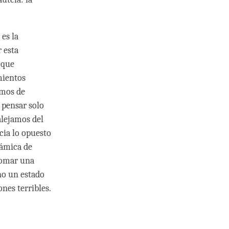
 es la
r esta
 que
mientos
amos de
 pensar solo
alejamos del
cia lo opuesto
námica de
 tomar una
no un estado
nes terribles.