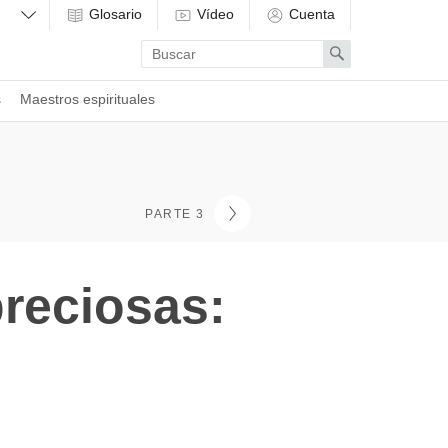
Glosario
Vídeo
Cuenta
Enter
Search
search
term
s
Maestros espirituales
PARTE 3
preciosas: