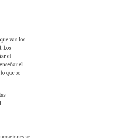
que van los
. Los
ar el
enseñar el
lo que se
las
l
emanaciones se