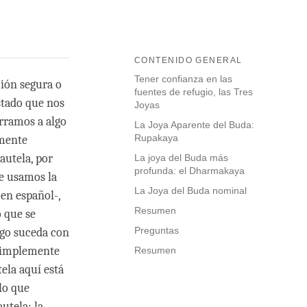
CONTENIDO GENERAL
Tener confianza en las
ción segura o
fuentes de refugio, las Tres
stado que nos
Joyas
erramos a algo
La Joya Aparente del Buda:
Rupakaya
amente
autela, por
La joya del Buda más
profunda: el Dharmakaya
ue usamos la
La Joya del Buda nominal
 en español-,
Resumen
o que se
Preguntas
lgo suceda con
 simplemente
Resumen
ela aquí está
lo que
utela: la