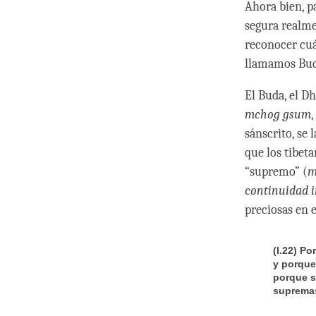
Ahora bien, pa
segura realme
reconocer cuá
llamamos Buda
El Buda, el Dh
mchog gsum
,
sánscrito, se
que los tibet
“supremo” (
m
continuidad 
preciosas en 
(I.22) P
y porque
porque s
suprema