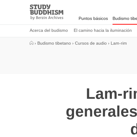
Close
Study
Buddhism
Puntos básicos
Budismo tib
Home
Acerca del budismo
El camino hacia la iluminación
›
Budismo tibetano
›
Cursos de audio
›
Lam-rim
Lam-ri
generales
d