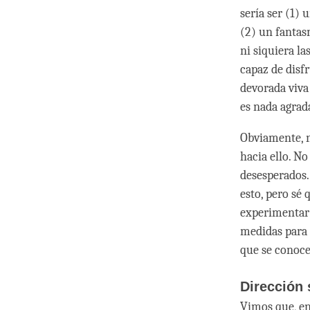
sería ser (1) 
(2) un fantas
ni siquiera la
capaz de disfr
devorada viva
es nada agrad
Obviamente, n
hacia ello. N
desesperados.
esto, pero sé 
experimentar 
medidas para 
que se conoce
Dirección
Vimos que, en