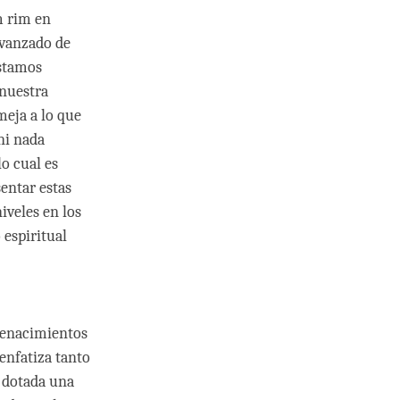
m rim en
avanzado de
estamos
 nuestra
meja a lo que
ni nada
o cual es
entar estas
iveles en los
espiritual
 renacimientos
enfatiza tanto
á dotada una