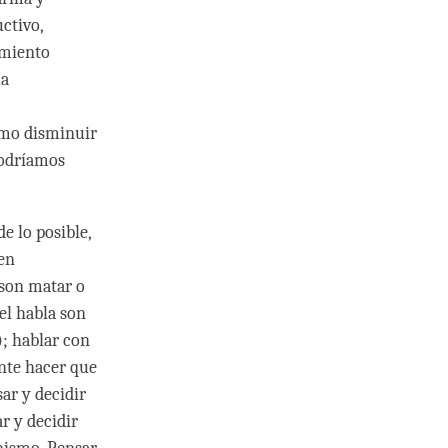
ctivo,
amiento
la
ómo disminuir
podríamos
e lo posible,
 en
 son matar o
del habla son
); hablar con
ente hacer que
ar y decidir
ar y decidir