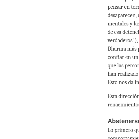
pensar en tér
desaparecen, e
mentales y la
de esa detenc
verdaderos"), 
Dharma más pr
confiar en un
que las perso
han realizado
Esto nos da i
Esta dirección
renacimiento
Absteners
Lo primero qu
comportamient