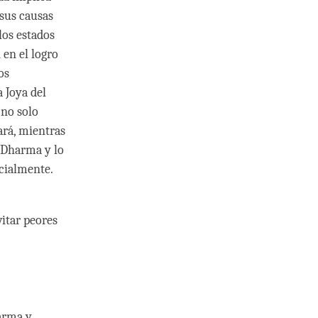
 sus causas
los estados
 en el logro
os
a Joya del
 no solo
ará, mientras
 Dharma y lo
cialmente.
vitar peores
arma y