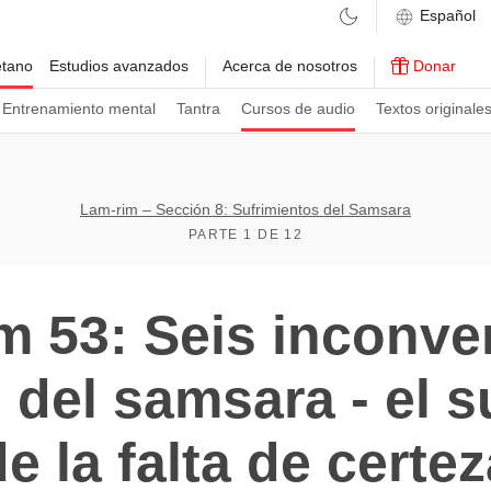
etano
Estudios avanzados
Acerca de nosotros
Donar
Entrenamiento mental
Tantra
Cursos de audio
Textos originale
Lam-rim – Sección 8: Sufrimientos del Samsara
PARTE 1 DE 12
m 53: Seis inconve
 del samsara - el s
e la falta de certe