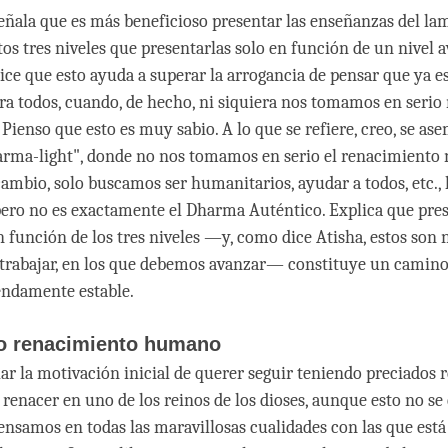
ñala que es más beneficioso presentar las enseñanzas del la
tos tres niveles que presentarlas solo en función de un nivel 
ice que esto ayuda a superar la arrogancia de pensar que ya 
ra todos, cuando, de hecho, ni siquiera nos tomamos en serio
Pienso que esto es muy sabio. A lo que se refiere, creo, se ase
rma-light", donde no nos tomamos en serio el renacimiento 
cambio, solo buscamos ser humanitarios, ayudar a todos, etc., l
pero no es exactamente el Dharma Auténtico. Explica que pres
 función de los tres niveles —y, como dice Atisha, estos son n
rabajar, en los que debemos avanzar— constituye un camino 
endamente estable.
do renacimiento humano
lar la motivación inicial de querer seguir teniendo preciados
nacer en uno de los reinos de los dioses, aunque esto no se 
nsamos en todas las maravillosas cualidades con las que est