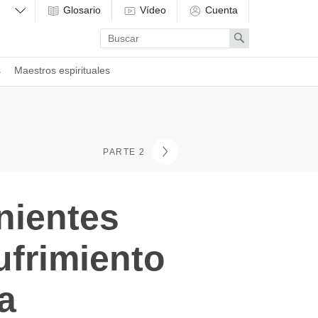
Glosario
Vídeo
Cuenta
Enter
Search
search
term
s
Maestros espirituales
PARTE 2
nientes
ufrimiento
za