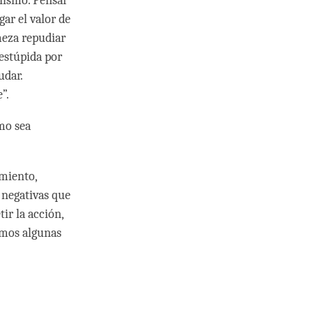
onismo. Pensar
gar el valor de
meza repudiar
 estúpida por
udar.
e”.
omo sea
amiento,
 negativas que
ir la acción,
amos algunas