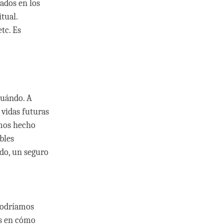
ados en los
tual.
tc. Es
cuándo. A
vidas futuras
amos hecho
bles
ido, un seguro
podríamos
s en cómo