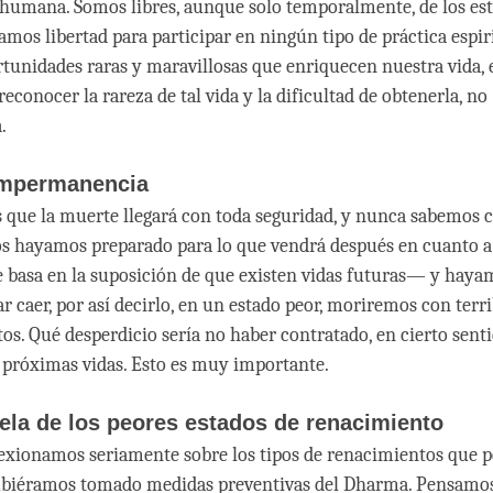
 humana. Somos libres, aunque solo temporalmente, de los est
mos libertad para participar en ningún tipo de práctica espiri
unidades raras y maravillosas que enriquecen nuestra vida, e
conocer la rareza de tal vida y la dificultad de obtenerla, no
a.
impermanencia
s que la muerte llegará con toda seguridad, y nunca sabemos 
 hayamos preparado para lo que vendrá después en cuanto a 
 basa en la suposición de que existen vidas futuras— y hay
ar caer, por así decirlo, en un estado peor, moriremos con terri
s. Qué desperdicio sería no haber contratado, en cierto sent
 próximas vidas. Esto es muy importante.
ela de los peores estados de renacimiento
exionamos seriamente sobre los tipos de renacimientos que 
hubiéramos tomado medidas preventivas del Dharma. Pensamo