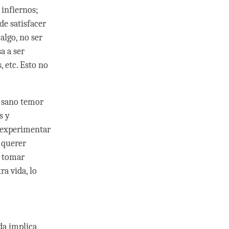
 infiernos;
de satisfacer
algo, no ser
a a ser
 etc. Esto no
n sano temor
s y
 experimentar
o querer
a tomar
a vida, lo
da implica