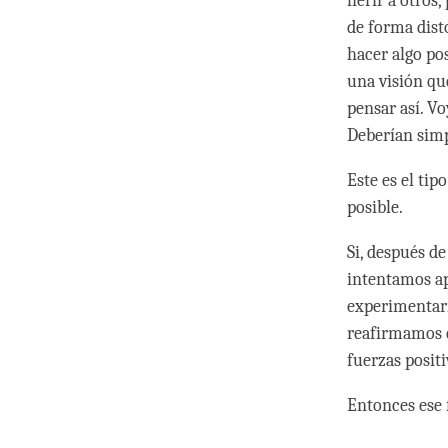
herir a otros
de forma disto
hacer algo po
una visión que
pensar así. V
Deberían simp
Este es el ti
posible.
Si, después d
intentamos ap
experimentarí
reafirmamos e
fuerzas posit
Entonces ese f