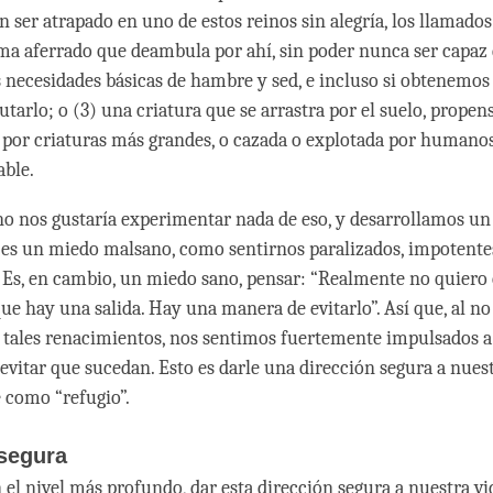
un ser atrapado en uno de estos reinos sin alegría, los llamados
ma aferrado que deambula por ahí, sin poder nunca ser capaz 
s necesidades básicas de hambre y sed, e incluso si obtenemos 
utarlo; o (3) una criatura que se arrastra por el suelo, propens
 por criaturas más grandes, o cazada o explotada por humanos,
able.
o nos gustaría experimentar nada de eso, y desarrollamos u
o es un miedo malsano, como sentirnos paralizados, impotente
 Es, en cambio, un miedo sano, pensar: “Realmente no quiero
que hay una salida. Hay una manera de evitarlo”. Así que, al n
tales renacimientos, nos sentimos fuertemente impulsados 
evitar que sucedan. Esto es darle una dirección segura a nuestr
 como “refugio”.
 segura
 el nivel más profundo, dar esta dirección segura a nuestra vi