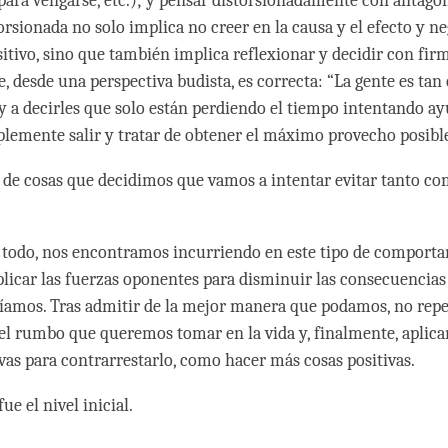
, para vengarse, etc.); y pensar distorsionadamente con antag
rsionada no solo implica no creer en la causa y el efecto y ne
sitivo, sino que también implica reflexionar y decidir con fir
, desde una perspectiva budista, es correcta: “La gente es tan
oy a decirles que solo están perdiendo el tiempo intentando ay
lemente salir y tratar de obtener el máximo provecho posibl
po de cosas que decidimos que vamos a intentar evitar tanto c
e todo, nos encontramos incurriendo en este tipo de comport
licar las fuerzas oponentes para disminuir las consecuencias
amos. Tras admitir de la mejor manera que podamos, no repet
l rumbo que queremos tomar en la vida y, finalmente, aplic
ivas para contrarrestarlo, como hacer más cosas positivas.
ue el nivel inicial.