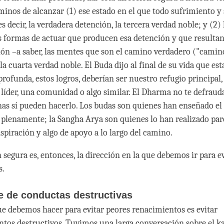
minos de alcanzar (1) ese estado en el que todo sufrimiento y
s decir, la verdadera detención, la tercera verdad noble; y (2) 
s formas de actuar que producen esa detención y que resultan
ión –a saber, las mentes que son el camino verdadero ("camin
la cuarta verdad noble. El Buda dijo al final de su vida que est
ofunda, estos logros, deberían ser nuestro refugio principal,
 líder, una comunidad o algo similar. El Dharma no te defraud
nas sí pueden hacerlo. Los budas son quienes han enseñado el
 plenamente; la Sangha Arya son quienes lo han realizado par
nspiración y algo de apoyo a lo largo del camino.
 segura es, entonces, la dirección en la que debemos ir para e
s.
e de conductas destructivas
e debemos hacer para evitar peores renacimientos es evitar
os destructivos. Tuvimos una larga conversación sobre el k