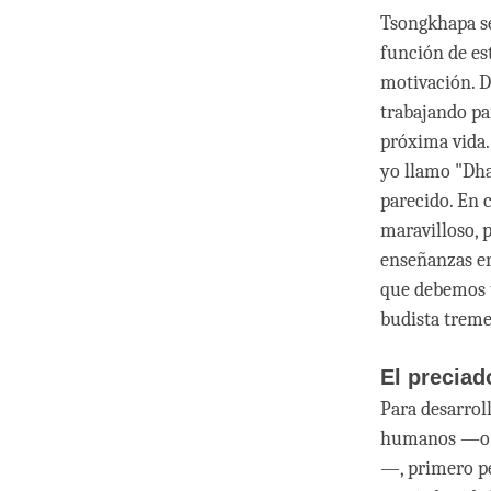
Tsongkhapa se
función de es
motivación. D
trabajando pa
próxima vida. 
yo llamo "Dha
parecido. En 
maravilloso, 
enseñanzas en
que debemos t
budista trem
El precia
Para desarrol
humanos —o re
—, primero pe