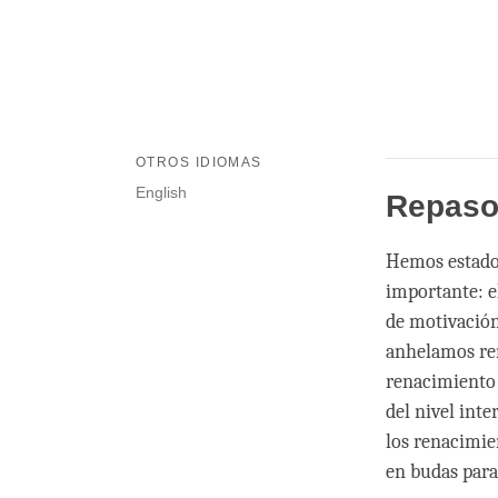
OTROS IDIOMAS
English
Repaso 
Hemos estado 
importante: el
de motivación:
anhelamos ren
renacimiento 
del nivel int
los renacimie
en budas para