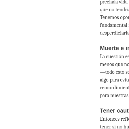
preciada vida
que no tendría
Tenemos oport
fundamental re
desperdiciarl
Muerte e 
La cuestión e
menos que nos
—todo esto se
algo para evit
remordimiento
para nuestras
Tener caut
Entonces refl
tener si no 