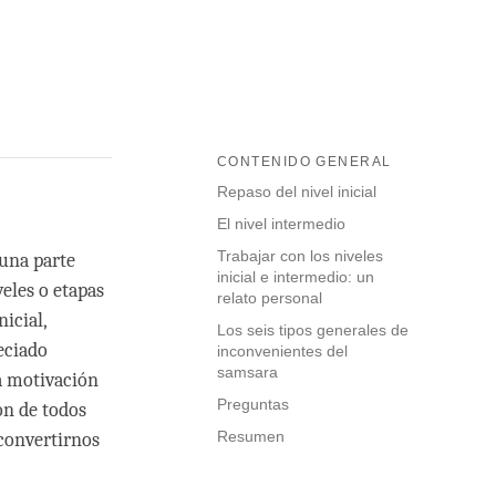
CONTENIDO GENERAL
Repaso del nivel inicial
El nivel intermedio
Trabajar con los niveles
una parte
inicial e intermedio: un
veles o etapas
relato personal
icial,
Los seis tipos generales de
eciado
inconvenientes del
samsara
a motivación
Preguntas
ón de todos
Resumen
 convertirnos