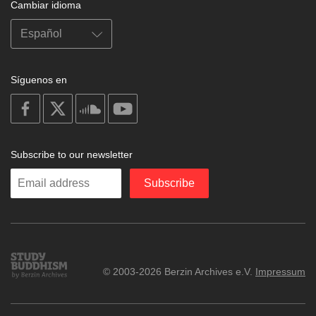
Cambiar idioma
Síguenos en
on
on
on
on
facebook
X
soundcloud
youtube
Subscribe to our newsletter
Enter
Subscribe
your
email
Study
© 2003-2026 Berzin Archives e.V.
Impressum
Buddhism
Home