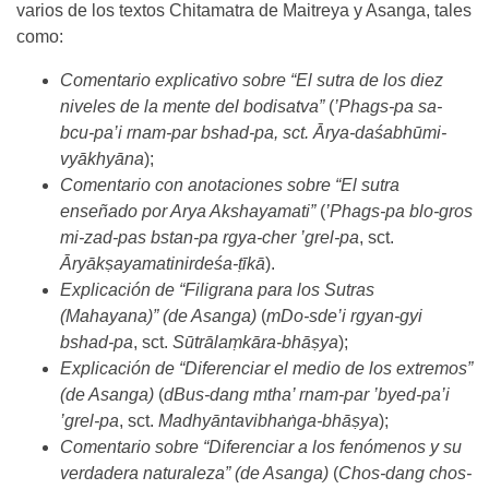
varios de los textos Chitamatra de Maitreya y Asanga, tales
como:
Comentario explicativo sobre “El sutra de los diez
niveles de la mente del bodisatva”
(
’Phags-pa sa-
bcu-pa’i rnam-par bshad-pa, sct. Ārya-daśabhūmi-
vyākhyāna
);
Comentario con anotaciones sobre “El sutra
enseñado por Arya Akshayamati”
(
’Phags-pa blo-gros
mi-zad-pas bstan-pa rgya-cher ’grel-pa
, sct.
Āryākṣayamatinirdeśa-ṭīkā
).
Explicación de “Filigrana para los Sutras
(Mahayana)” (de Asanga)
(
mDo-sde’i rgyan-gyi
bshad-pa
, sct.
Sūtrālaṃkāra-bhāṣya
);
Explicación de “Diferenciar el medio de los extremos”
(de Asanga)
(
dBus-dang mtha’ rnam-par ’byed-pa’i
’grel-pa
, sct.
Madhyāntavibhaṅga-bhāṣya
);
Comentario sobre “Diferenciar a los fenómenos y su
verdadera naturaleza” (de Asanga)
(
Chos-dang chos-