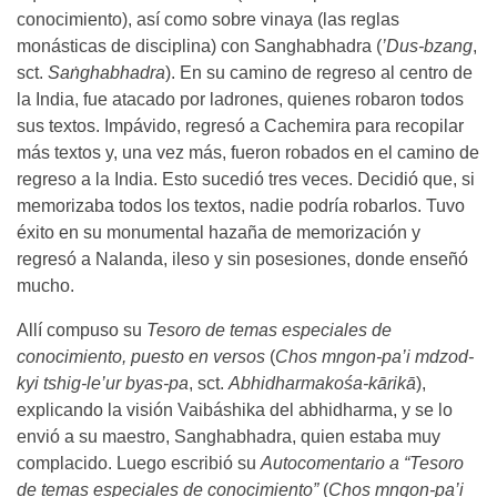
conocimiento), así como sobre vinaya (las reglas
monásticas de disciplina) con Sanghabhadra (
’Dus-bzang
,
sct.
Saṅghabhadra
). En su camino de regreso al centro de
la India, fue atacado por ladrones, quienes robaron todos
sus textos. Impávido, regresó a Cachemira para recopilar
más textos y, una vez más, fueron robados en el camino de
regreso a la India. Esto sucedió tres veces. Decidió que, si
memorizaba todos los textos, nadie podría robarlos. Tuvo
éxito en su monumental hazaña de memorización y
regresó a Nalanda, ileso y sin posesiones, donde enseñó
mucho.
Allí compuso su
Tesoro de temas especiales de
conocimiento, puesto en versos
(
Chos mngon-pa’i mdzod-
kyi tshig-le’ur byas-pa
, sct.
Abhidharmakośa-kārikā
),
explicando la visión Vaibáshika del abhidharma, y se lo
envió a su maestro, Sanghabhadra, quien estaba muy
complacido. Luego escribió su
Autocomentario a “Tesoro
de temas especiales de conocimiento”
(
Chos mngon-pa’i