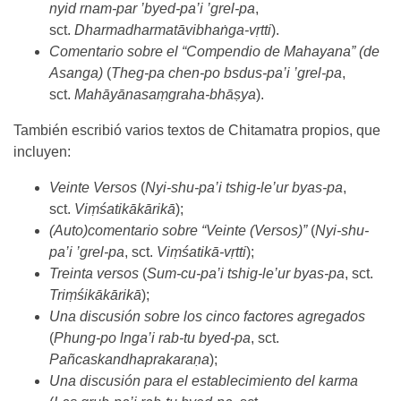
nyid rnam-par ’byed-pa’i ’grel-pa
,
sct.
Dharmadharmatāvibhaṅga-vṛtti
).
Comentario sobre el “Compendio de Mahayana” (de
Asanga)
(
Theg-pa chen-po bsdus-pa’i ’grel-pa
,
sct.
Mahāyānasaṃgraha-bhāṣya
).
También escribió varios textos de Chitamatra propios, que
incluyen:
Veinte Versos
(
Nyi-shu-pa’i tshig-le’ur byas-pa
,
sct.
Viṃśatikākārikā
);
(Auto)comentario sobre “Veinte (Versos)”
(
Nyi-shu-
pa’i ’grel-pa
, sct.
Viṃśatikā-vṛtti
);
Treinta versos
(
Sum-cu-pa’i tshig-le’ur byas-pa
, sct.
Triṃśikākārikā
);
Una discusión sobre los cinco factores agregados
(
Phung-po lnga’i rab-tu byed-pa
, sct.
Pañcaskandhaprakaraṇa
);
Una discusión para el establecimiento del karma