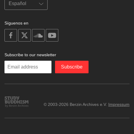
Síguenos en
on
on
on
on
facebook
X
soundcloud
youtube
Subscribe to our newsletter
Enter
Subscribe
your
email
Study
© 2003-2026 Berzin Archives e.V.
Impressum
Buddhism
Home