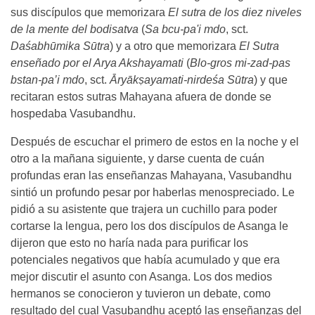
sus discípulos que memorizara
El sutra de los diez niveles
de la mente del bodisatva
(
Sa bcu-pa'i mdo
, sct.
Daśabhūmika Sūtra
) y a otro que memorizara
El Sutra
enseñado por el Arya Akshayamati
(
Blo-gros mi-zad-pas
bstan-pa’i mdo
, sct.
Āryākṣayamati-nirdeśa Sūtra
) y que
recitaran estos sutras Mahayana afuera de donde se
hospedaba Vasubandhu.
Después de escuchar el primero de estos en la noche y el
otro a la mañana siguiente, y darse cuenta de cuán
profundas eran las enseñanzas Mahayana, Vasubandhu
sintió un profundo pesar por haberlas menospreciado. Le
pidió a su asistente que trajera un cuchillo para poder
cortarse la lengua, pero los dos discípulos de Asanga le
dijeron que esto no haría nada para purificar los
potenciales negativos que había acumulado y que era
mejor discutir el asunto con Asanga. Los dos medios
hermanos se conocieron y tuvieron un debate, como
resultado del cual Vasubandhu aceptó las enseñanzas del