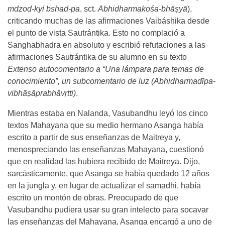
mdzod-kyi bshad-pa
, sct.
Abhidharmakośa-bhāṣyā
),
criticando muchas de las afirmaciones Vaibáshika desde
el punto de vista Sautrántika. Esto no complació a
Sanghabhadra en absoluto y escribió refutaciones a las
afirmaciones Sautrántika de su alumno en su texto
Extenso autocomentario a “Una lámpara para temas de
conocimiento”, un subcomentario de luz (Abhidharmadīpa-
vibhāṣāprabhāvṛtti)
.
Mientras estaba en Nalanda, Vasubandhu leyó los cinco
textos Mahayana que su medio hermano Asanga había
escrito a partir de sus enseñanzas de Maitreya y,
menospreciando las enseñanzas Mahayana, cuestionó
que en realidad las hubiera recibido de Maitreya. Dijo,
sarcásticamente, que Asanga se había quedado 12 años
en la jungla y, en lugar de actualizar el samadhi, había
escrito un montón de obras. Preocupado de que
Vasubandhu pudiera usar su gran intelecto para socavar
las enseñanzas del Mahayana, Asanga encargó a uno de