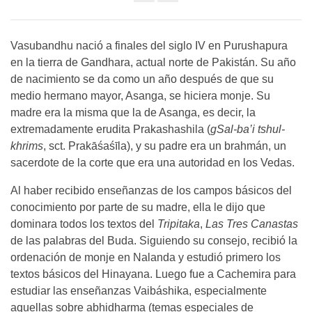
Share
on
facebook
Vasubandhu nació a finales del siglo IV en Purushapura
en la tierra de Gandhara, actual norte de Pakistán. Su año
de nacimiento se da como un año después de que su
medio hermano mayor, Asanga, se hiciera monje. Su
madre era la misma que la de Asanga, es decir, la
extremadamente erudita Prakashashila (
gSal-ba’i tshul-
khrims
, sct. Prakāśaśīla), y su padre era un brahmán, un
sacerdote de la corte que era una autoridad en los Vedas.
Al haber recibido enseñanzas de los campos básicos del
conocimiento por parte de su madre, ella le dijo que
dominara todos los textos del
Tripitaka
,
Las Tres Canastas
de las palabras del Buda. Siguiendo su consejo, recibió la
ordenación de monje en Nalanda y estudió primero los
textos básicos del Hinayana. Luego fue a Cachemira para
estudiar las enseñanzas Vaibáshika, especialmente
aquellas sobre abhidharma (temas especiales de