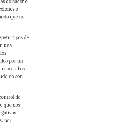
as de hacer o
cciones o
 modo que no
epetir tipos de
en una
amos
ados por un
n cosas. Los
nudo no son
control de
lo que nos
egativos
s: por