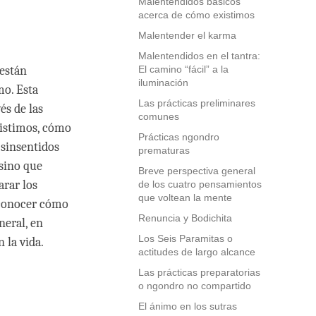
Malentendidos básicos
acerca de cómo existimos
Malentender el karma
Malentendidos en el tantra:
están
El camino “fácil” a la
iluminación
mo. Esta
Las prácticas preliminares
és de las
comunes
istimos, cómo
Prácticas ngondro
 sinsentidos
prematuras
 sino que
Breve perspectiva general
arar los
de los cuatro pensamientos
que voltean la mente
econocer cómo
Renuncia y Bodichita
neral, en
Los Seis Paramitas o
 la vida.
actitudes de largo alcance
Las prácticas preparatorias
o ngondro no compartido
El ánimo en los sutras