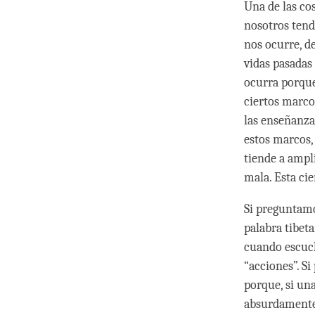
Una de las co
nosotros tend
nos ocurre, d
vidas pasadas
ocurra porque
ciertos marco
las enseñanza
estos marcos,
tiende a ampl
mala. Esta ci
Si preguntamo
palabra tibet
cuando escuch
“acciones”. S
porque, si una
absurdamente 