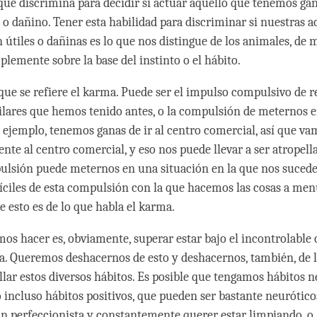
que discrimina para decidir si actuar aquello que tenemos gan
l o dañino. Tener esta habilidad para discriminar si nuestras a
n útiles o dañinas es lo que nos distingue de los animales, de
lemente sobre la base del instinto o el hábito.
 que se refiere el karma. Puede ser el impulso compulsivo de r
lares que hemos tenido antes, o la compulsión de meternos 
r ejemplo, tenemos ganas de ir al centro comercial, así que v
te al centro comercial, y eso nos puede llevar a ser atropell
ulsión puede meternos en una situación en la que nos sucede
fíciles de esta compulsión con la que hacemos las cosas a me
e esto es de lo que habla el karma.
os hacer es, obviamente, superar estar bajo el incontrolable 
. Queremos deshacernos de esto y deshacernos, también, de 
llar estos diversos hábitos. Es posible que tengamos hábitos n
o incluso hábitos positivos, que pueden ser bastante neurótico
un perfeccionista y constantemente querer estar limpiando, o