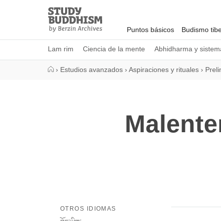
Close
Study
Buddhism
Puntos básicos
Budismo tib
Home
Lam rim
Ciencia de la mente
Abhidharma y sistema
›
Estudios avanzados
›
Aspiraciones y rituales
›
Prel
Malente
OTROS IDIOMAS