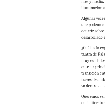
mes y medio. 
iluminación a
Algunas veces
que podemos a
ocurrir sobre
desarrollado e
¿Cuál es la ex
tantra de Kal
muy cuidadosa
entre ir princ
transición en
través de amba
va dentro del 
Queremos ser c
en la literatu