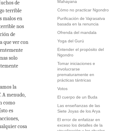
Mahayana
Muchos de
go terrible
Cómo no practicar Ngondro
s malos en
Purificación de Vajrasatva
basada en la renuncia
terrible nos
Ofrenda del mandala
ción de
Yoga del Gurú
a que ver con
cientemente
Entender el propósito del
Ngondro
mas solo
Tomar iniciaciones e
entemente
involucrarse
prematuramente en
prácticas tántricas
isamos la
Votos
s”. A menudo,
El cuerpo de un Buda
en como
Las enseñanzas de las
Esto es
Siete Joyas de los Arya
 acciones,
El error de enfatizar en
exceso los detalles de la
ualquier cosa
visualización y los rituales