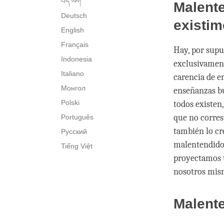
བོད་ཡིག་
Malent
Deutsch
existi
English
Français
Hay, por supu
Indonesia
exclusivament
Italiano
carencia de e
Монгол
enseñanzas b
Polski
todos existen
que no corres
Português
también lo cr
Русский
malentendido
Tiếng Việt
proyectamos t
nosotros mism
Malent