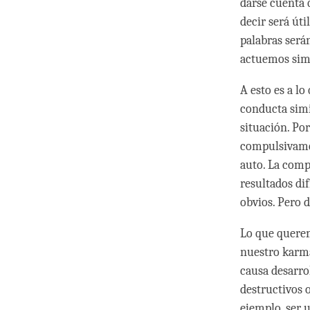
darse cuenta 
decir será úti
palabras será
actuemos simp
A esto es a lo
conducta simi
situación. Po
compulsivamen
auto. La comp
resultados di
obvios. Pero d
Lo que querem
nuestro karma
causa desarro
destructivos 
ejemplo, ser 