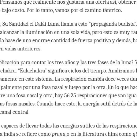
Pensamos que realmente nos gustaría una oferta así, obtener 
 bajo costo. Por lo tanto, vamos por el camino tántrico.
, Su Santidad el Dalái Lama llama a esto “propaganda budista”
lcanzar la iluminación en una sola vida, pero esto es muy rar
 la base de una enorme cantidad de fuerza positiva y demás, 
n vidas anteriores.
plicación para contar los tres años y las tres fases de la luna? 
achakra. “Kalachakra” significa ciclos del tiempo. Analizamos 
mente en este sistema. La respiración cambia doce veces dura
ipalmente por una fosa nasal y luego por la otra. En lo que ha
tre una fosa nasal y otra, hay 56,25 respiraciones que van igu
s fosas nasales. Cuando hace esto, la energía sutil detrás de l
canal central.
apaces de llevar todas las energías sutiles de las respiracione
ra india se refiere como
prana
o en la literatura china como
qi