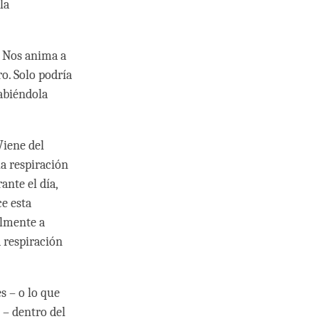
la
. Nos anima a
o. Solo podría
habiéndola
Viene del
la respiración
nte el día,
ce esta
almente a
a respiración
s – o lo que
– dentro del