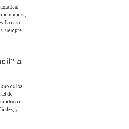
ramatical.
guna manera,
s. La casa
s, siempre
cil” a
 uno de los
dad de
amudra o el
ciles; y,