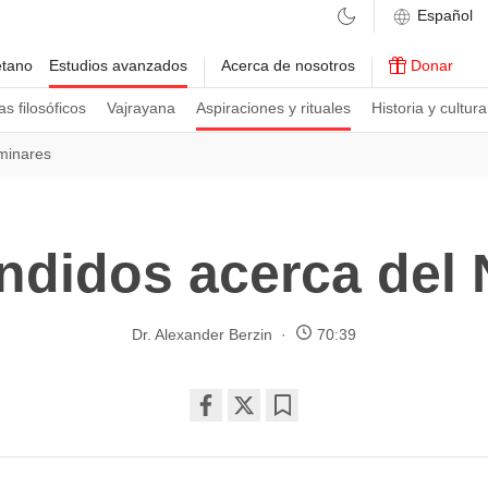
etano
Estudios avanzados
Acerca de nosotros
Donar
s filosóficos
Vajrayana
Aspiraciones y rituales
Historia y cultura
iminares
ndidos acerca del
Dr. Alexander Berzin
70:39
Share
Bookmark
on