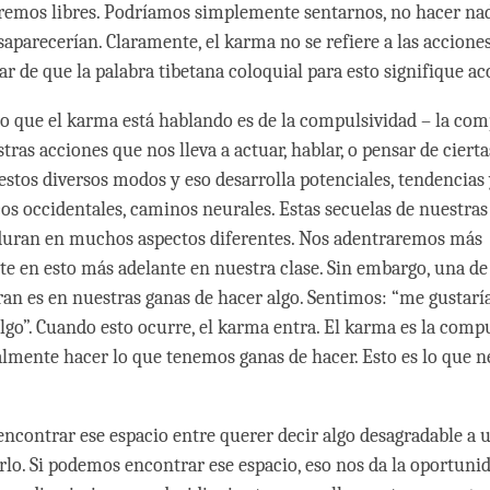
remos libres. Podríamos simplemente sentarnos, no hacer na
aparecerían. Claramente, el karma no se refiere a las acciones
r de que la palabra tibetana coloquial para esto signifique ac
lo que el karma está hablando es de la compulsividad – la co
tras acciones que nos lleva a actuar, hablar, o pensar de ciert
stos diversos modos y eso desarrolla potenciales, tendencias 
cos occidentales, caminos neurales. Estas secuelas de nuestras
uran en muchos aspectos diferentes. Nos adentraremos más
 en esto más adelante en nuestra clase. Sin embargo, una de 
an es en nuestras ganas de hacer algo. Sentimos: “me gustaría
algo”. Cuando esto ocurre, el karma entra. El karma es la comp
ealmente hacer lo que tenemos ganas de hacer. Esto es lo que 
ncontrar ese espacio entre querer decir algo desagradable a 
rlo. Si podemos encontrar ese espacio, eso nos da la oportunid