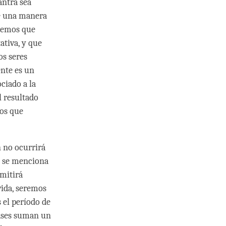
antra sea
de una manera
demos que
ativa, y que
os seres
nte es un
ciado a la
l resultado
nos que
 no ocurrirá
e se menciona
rmitirá
vida, seremos
s el período de
 fases suman un