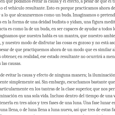
n que podamos evitar la causa y el efecto, a pesar de que el t
 el vehículo resultante. Esto es porque practicamos ahora 
ar a lo que alcanzaremos como un buda. Imaginamos o preten
 en la forma de una deidad budista o yidam, una figura medit
cta es como la de un buda, en ser capaces de ayudar a todos l
maginamos que nuestra habla es un mantra, que nuestro ambie
 y nuestro modo de disfrutar las cosas es gozoso y no está aso
pesar de que practiquemos ahora de un modo que es similar a
obtener, en realidad, ese estado resultante no ocurrirá a me
 las causas.
e evitar la causa y efecto de ninguna manera; la iluminación
ente simplemente así. Sin embargo, escuchamos bastante qu
particularmente en los tantras de la clase superior, que nos pe
uminación en una sola vida. Incluso dentro del tiempo de una 
enerla en tres años y tres fases de una luna. Una fase lunar e
una llena, o de luna llena a luna nueva, así que tres de estas