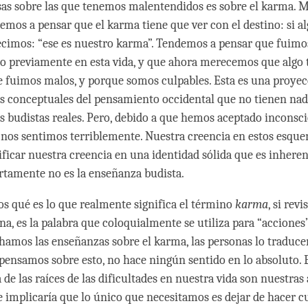
sas sobre las que tenemos malentendidos es sobre el karma. 
emos a pensar que el karma tiene que ver con el destino: si al
ecimos: “ese es nuestro karma”. Tendemos a pensar que fuimo
 o previamente en esta vida, y que ahora merecemos que algo 
 fuimos malos, y porque somos culpables. Esta es una proyec
s conceptuales del pensamiento occidental que no tienen nad
s budistas reales. Pero, debido a que hemos aceptado incons
 nos sentimos terriblemente. Nuestra creencia en estos esque
ificar nuestra creencia en una identidad sólida que es inher
ertamente no es la enseñanza budista.
s qué es lo que realmente significa el término
karma
, si rev
ana, es la palabra que coloquialmente se utiliza para “accione
amos las enseñanzas sobre el karma, las personas lo traduc
i pensamos sobre esto, no hace ningún sentido en lo absoluto. 
 de las raíces de las dificultades en nuestra vida son nuestras
implicaría que lo único que necesitamos es dejar de hacer c