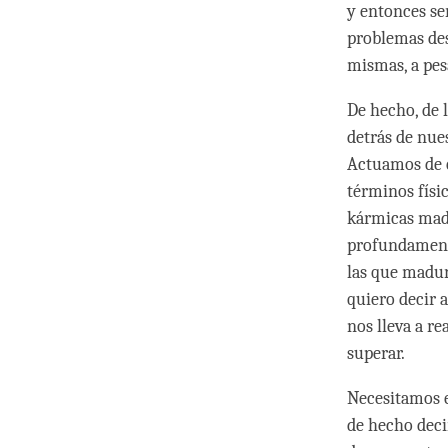
y entonces se
problemas des
mismas, a pesa
De hecho, de 
detrás de nues
Actuamos de e
términos físi
kármicas mad
profundamente
las que madur
quiero decir 
nos lleva a r
superar.
Necesitamos e
de hecho deci