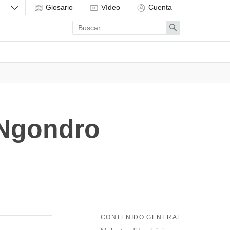
Glosario
Vídeo
Cuenta
Enter
Search
search
term
 Ngondro
CONTENIDO GENERAL