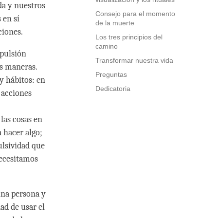
da y nuestros
Consejo para el momento
 en sí
de la muerte
ciones.
Los tres principios del
camino
mpulsión
Transformar nuestra vida
as maneras.
Preguntas
y hábitos: en
Dedicatoria
 acciones
las cosas en
 hacer algo;
ulsividad que
necesitamos
una persona y
ad de usar el