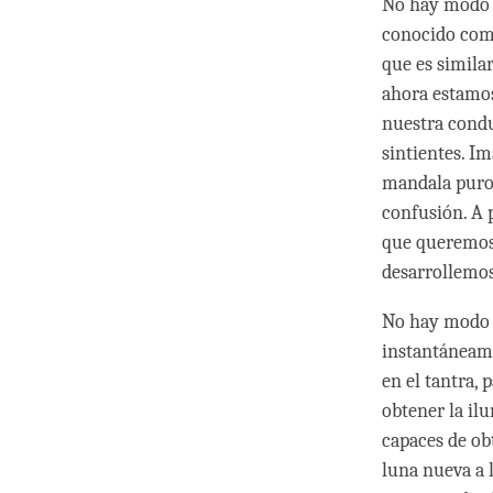
No hay modo e
conocido como
que es simil
ahora estamos
nuestra condu
sintientes. I
mandala puro,
confusión. A 
que queremos 
desarrollemos
No hay modo d
instantáneam
en el tantra, 
obtener la il
capaces de obt
luna nueva a l