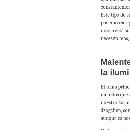
constantement
Este tipo de 
podemos ser p
nunca está su
necesita más,
Malente
la ilum
El tema princi
métodos que u
nuestro karma
dzogchen, son 
aunque es pos