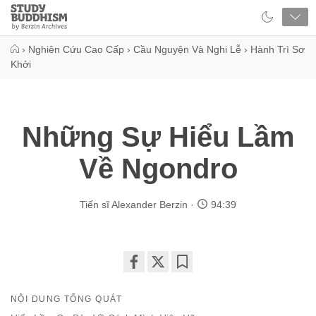
Close
Study
Buddhism
Home
›
Nghiên Cứu Cao Cấp
›
Cầu Nguyện Và Nghi Lễ
›
Hành Trì Sơ
Khởi
Những Sự Hiểu Lầm
Về Ngondro
Tiến sĩ Alexander Berzin
94:39
Share
Bookmark
on
NỘI DUNG TỔNG QUÁT
facebook