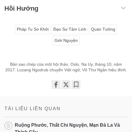
Hồi Hướng
Pháp Tu Sơ Khởi
Đạo Sư Tâm Linh
Quán Tưởng
Giới Nguyện
Bản sao chép của một hội thảo, Oslo, Na Uy, tháng 10, năm
2017. Lozang Ngodrub chuyển Việt ngữ; Võ Thư Ngân hiệu đính.
Share
Bookmark
on
facebook
TÀI LIỆU LIÊN QUAN
Ruộng Phước, Thất Chi Nguyện, Mạn Đà La Và