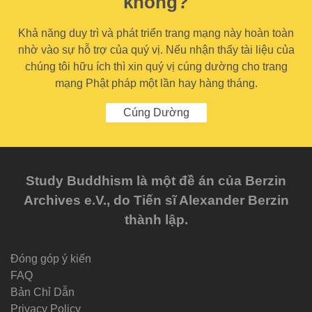
không?
Khả năng duy trì và phát triển trang mạng này hoàn toàn
nhờ vào sự hỗ trợ của quý vị. Nếu nhận thấy tài liệu của
chúng tôi hữu ích thì xin quý vị cúng dường cho trang
mạng Phật pháp một lần hay hàng tháng.
Cúng Dường
Study Buddhism là một đề án của Berzin
Archives e.V., do Tiến sĩ Alexander Berzin
thành lập.
Đóng góp ý kiến
FAQ
Bản Chỉ Dẫn
Privacy Policy