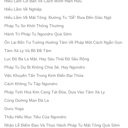
Hiểu Lầm Cơ Bản Về Cách Mình Hiện Hữu
Hiểu Lầm Về Nghiệp
Hiểu Lầm Về Mật Tông: Đường Tu “Dễ” Đưa Đến Giác Ngộ
Pháp Tu Sơ Khởi Thông Thường
Hành Trì Pháp Tu Ngondro Quá Sớm
Ôn Lại Bốn Tư Tưởng Hướng Tâm Về Pháp Một Cách Ngắn Gọn
Tâm Xả Ly Và Bồ Đề Tâm
Lục Độ Ba La Mật, Hay Sáu Thái Độ Sâu Rộng
Pháp Tu Dự Bị Không Chia Sẻ, Hay Ngondro
Việc Khuyến Tấn Trong Kinh Điển Đại Thừa
Cách Không Tu Tập Ngondro
Pháp Tịnh Hóa Kim Cang Tát Đỏa, Dựa Vào Tâm Xả Ly
Cúng Dường Mạn Đà La
Guru Yoga
Thấu Hiểu Mục Tiêu Của Ngondro
Nhận Lễ Điểm Đạo Và Thực Hành Pháp Tu Mật Tông Quá Sớm