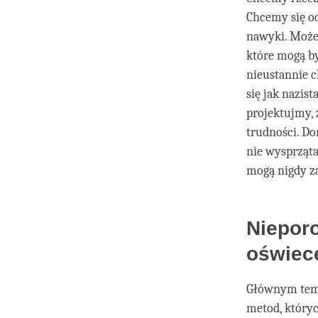
Chcemy się od
nawyki. Może
które mogą by
nieustannie c
się jak nazis
projektujmy,
trudności. Do
nie wysprząta
mogą nigdy z
Nieporo
oświec
Głównym temat
metod, który