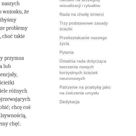
ł naszych
wizualizacji i rytuałów
o wniosku, że
Rada na chwilę śmierci
ylibyśmy
Trzy podstawowe zasady
asze problemy
ścieżki
 choć takie
Przekształcanie naszego
życia
Pytania
ny przymus
Ostatnia rada dotycząca
a lub
tworzenia nowych
korzystnych ścieżek
encjały,
neuronowych
ścieżki
Patrzenie na praktykę jako
iele różnych
na ćwiczenie umysłu
dojrzewających
Dedykacja
obić; chcę coś
ulsywnością,
emy chęć.