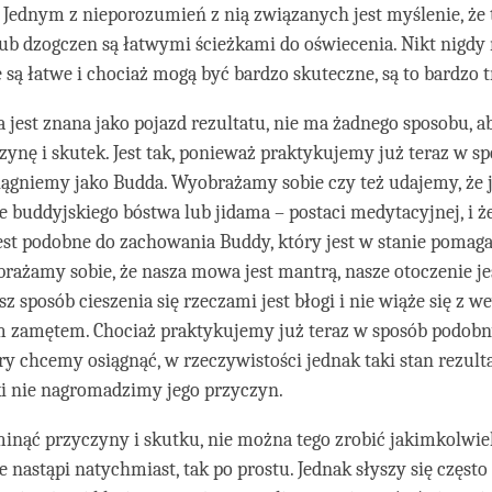
 Jednym z nieporozumień z nią związanych jest myślenie, że 
b dzogczen są łatwymi ścieżkami do oświecenia. Nikt nigdy 
e są łatwe i chociaż mogą być bardzo skuteczne, są to bardzo t
a jest znana jako pojazd rezultatu, nie ma żadnego sposobu, 
ynę i skutek. Jest tak, ponieważ praktykujemy już teraz w 
siągniemy jako Budda. Wyobrażamy sobie czy też udajemy, że 
e buddyjskiego bóstwa lub jidama – postaci medytacyjnej, i ż
est podobne do zachowania Buddy, który jest w stanie pomag
rażamy sobie, że nasza mowa jest mantrą, nasze otoczenie je
sz sposób cieszenia się rzeczami jest błogi i nie wiąże się z
 zamętem. Chociaż praktykujemy już teraz w sposób podobn
óry chcemy osiągnąć, w rzeczywistości jednak taki stan rezult
ki nie nagromadzimy jego przyczyn.
inąć przyczyny i skutku, nie można tego zrobić jakimkolwi
 nastąpi natychmiast, tak po prostu. Jednak słyszy się często 