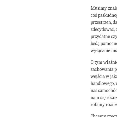
Musimy znale
coś paskudneg
przestrzeń, d
zdecydować, c
przydatne czy
będą pomocne 
wyłącznie in
O tym właśni
zachowania p
wejścia w jak
handlowego, 
nas samochód
nam się różn
robimy różne 
Chcemy rzecz 