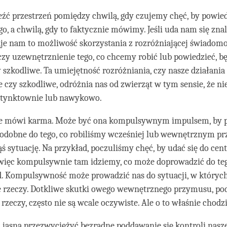
źć przestrzeń pomiędzy chwilą, gdy czujemy chęć, by powie
o, a chwilą, gdy to faktycznie mówimy. Jeśli uda nam się znal
aje nam to możliwość skorzystania z rozróżniającej świadomo
zy uzewnętrznienie tego, co chcemy robić lub powiedzieć, b
 szkodliwe. Ta umiejętność rozróżniania, czy nasze działania
czy szkodliwe, odróżnia nas od zwierząt w tym sensie, że ni
stynktownie lub nawykowo.
e mówi karma. Może być ona kompulsywnym impulsem, by 
odobne do tego, co robiliśmy wcześniej lub wewnętrznym 
ąś sytuację. Na przykład, poczuliśmy chęć, by udać się do ce
więc kompulsywnie tam idziemy, co może doprowadzić do tego
. Kompulsywność może prowadzić nas do sytuacji, w których
e rzeczy. Dotkliwe skutki owego wewnętrznego przymusu, po
rzeczy, często nie są wcale oczywiste. Ale o to właśnie chodz
jasna przezwyciężyć bezradne poddawanie się kontroli nasz