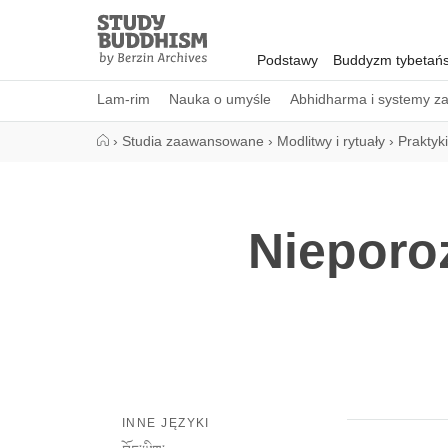
Close
Study
Buddhism
Podstawy
Buddyzm tybetańs
Home
Lam-rim
Nauka o umyśle
Abhidharma i systemy z
›
Studia zaawansowane
›
Modlitwy i rytuały
›
Praktyk
Nieporo
INNE JĘZYKI