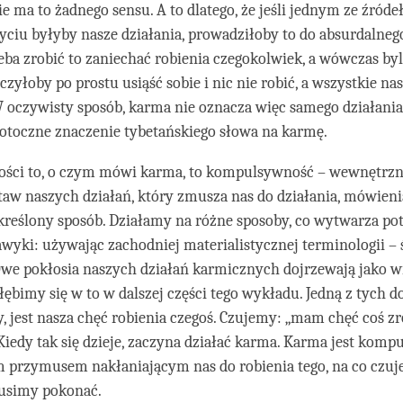
ie ma to żadnego sensu. A to dlatego, że jeśli jednym ze źróde
yciu byłyby nasze działania, prowadziłoby to do absurdalneg
zeba zrobić to zaniechać robienia czegokolwiek, a wówczas b
czyłoby po prostu usiąść sobie i nic nie robić, a wszystkie n
 oczywisty sposób, karma nie oznacza więc samego działania,
potoczne znaczenie tybetańskiego słowa na karmę.
ości to, o czym mówi karma, to kompulsywność – wewnętrz
taw naszych działań, który zmusza nas do działania, mówieni
reślony sposób. Działamy na różne sposoby, co wytwarza pot
awyki: używając zachodniej materialistycznej terminologii – 
we pokłosia naszych działań karmicznych dojrzewają jako w
łębimy się w to w dalszej części tego wykładu. Jedną z tych 
y, jest nasza chęć robienia czegoś. Czujemy: „mam chęć coś zr
Kiedy tak się dzieje, zaczyna działać karma. Karma jest komp
przymusem nakłaniającym nas do robienia tego, na co czuj
usimy pokonać.