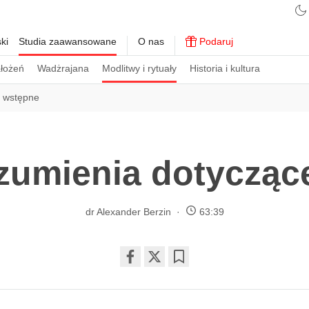
ki
Studia zaawansowane
O nas
Podaruj
ałożeń
Wadżrajana
Modlitwy i rytuały
Historia i kultura
i wstępne
zumienia dotycząc
dr Alexander Berzin
63:39
Share
Bookmark
on