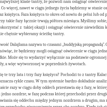
 najwyższej klasie tantry, że pozwoli nam osiągnąć oświeceni
. Co więcej, nawet w ciągu jednego życia będziemy w stanie o
faz księżyca. Faza księżyca to okres od nowiu do pełni lub od 
rzy takie fazy łącznie trwają półtora miesiąca. Myślimy sobie
skorzystać z takiej okazji i osiągnąć oświecenie niewielkim 
ie chętnie wybieramy ścieżkę tantry.
iwość Dalajlama nazywa to czasami „buddyjską propagandą”. 
mówiąc, że będziemy mogli osiągnąć oświecenie w ciągu jedneg
dkie. Może się to wydarzyć wyłącznie na podstawie ogromnej 
iły, a więc wytworzonej w poprzednich żywotach.
ię te trzy lata i trzy fazy księżyca? Pochodzi to z tantry Kalac
oznacza cykle czasu. W tym systemie bardzo dokładnie analiz
ście razy w ciągu doby oddech przestawia się z fazy, w które
 jedno nozdrze, w fazę podczas której przechodzi przez drugi
awiania się oddechu między jednym nozdrzem a drugim, ma m
re przechodzą równomiernie przez oba nozdrza. Kiedy tak się