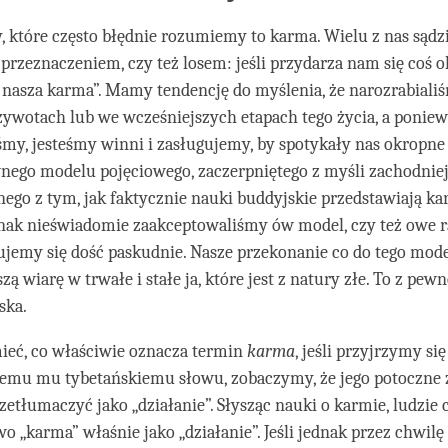
y, które często błędnie rozumiemy to karma. Wielu z nas sądz
przeznaczeniem, czy też losem: jeśli przydarza nam się coś 
nasza karma”. Mamy tendencję do myślenia, że narozrabiali
ywotach lub we wcześniejszych etapach tego życia, a poniewa
y, jesteśmy winni i zasługujemy, by spotykały nas okropne r
nego modelu pojęciowego, zaczerpniętego z myśli zachodniej,
ego z tym, jak faktycznie nauki buddyjskie przedstawiają ka
nak nieświadomie zaakceptowaliśmy ów model, czy też owe 
ujemy się dość paskudnie. Nasze przekonanie co do tego mode
 wiarę w trwałe i stałe ja, które jest z natury złe. To z pewn
ska.
ieć, co właściwie oznacza termin
karma
, jeśli przyjrzymy się
emu mu tybetańskiemu słowu, zobaczymy, że jego potoczne 
zetłumaczyć jako „działanie”. Słysząc nauki o karmie, ludzie 
o „karma” właśnie jako „działanie”. Jeśli jednak przez chwilę