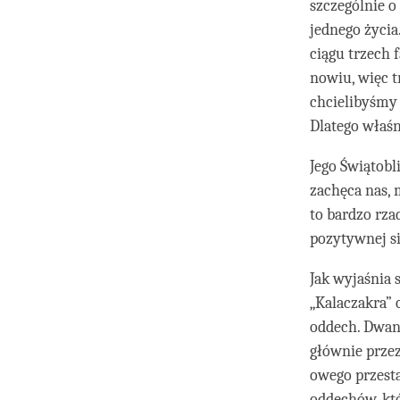
szczególnie o
jednego życia
ciągu trzech 
nowiu, więc t
chcielibyśmy 
Dlatego właśn
Jego Świątobl
zachęca nas, 
to bardzo rza
pozytywnej s
Jak wyjaśnia s
„Kalaczakra” 
oddech. Dwana
głównie przez
owego przest
oddechów, któ