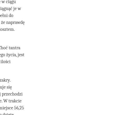
e w ciągu
siągnąć je w
pełni do
, że naprawdę
kosztem.
Choć tantra
o życia, jest
ilości
zakry.
uje się
j przechodzi
e. W trakcie
iejsce 56,25
 dzieje,