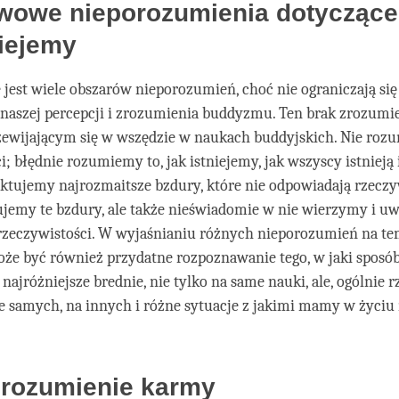
facebook
wowe nieporozumienia dotyczące 
niejemy
est wiele obszarów nieporozumień, choć nie ograniczają się
naszej percepcji i zrozumienia buddyzmu. Ten brak zrozumie
wijającym się w wszędzie w naukach buddyjskich. Nie roz
; błędnie rozumiemy to, jak istniejemy, jak wszyscy istnieją i
tujemy najrozmaitsze bzdury, które nie odpowiadają rzeczyw
ujemy te bzdury, ale także nieświadomie w nie wierzymy i u
rzeczywistości. W wyjaśnianiu różnych nieporozumień na te
e być również przydatne rozpoznawanie tego, w jaki sposó
najróżniejsze brednie, nie tylko na same nauki, ale, ogólnie r
ie samych, na innych i różne sytuacje z jakimi mamy w życi
 rozumienie karmy