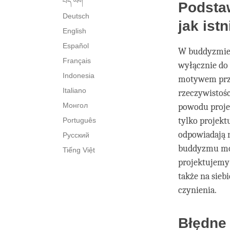
བོད་ཡིག་
Podsta
Deutsch
jak ist
English
Español
W buddyzmie j
Français
wyłącznie do 
Indonesia
motywem prze
Italiano
rzeczywistości
Монгол
powodu projek
tylko projekt
Português
odpowiadają 
Русский
buddyzmu moż
Tiếng Việt
projektujemy 
także na sieb
czynienia.
Błędne