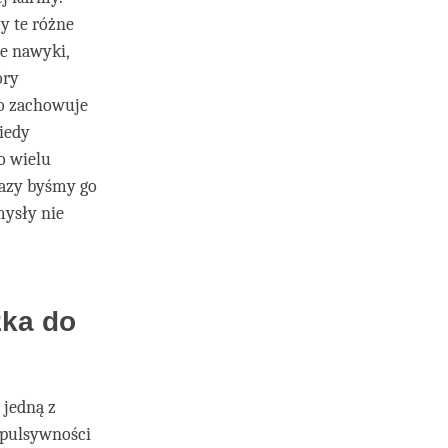
y te różne
e nawyki,
óry
bo zachowuje
iedy
o wielu
 razy byśmy go
mysły nie
żka do
 jedną z
mpulsywności