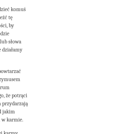
dzieć komuś
eźć tę
ści, by
ędzie
 lub słowa
e działamy
powtarzać
przymusem
ntrum
, że potrąci
 przydarzają
d jakim
i w karmie.
ej karmy.