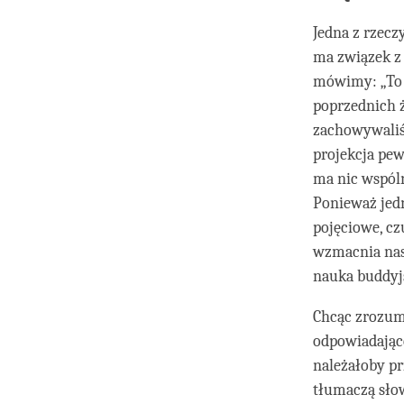
Jedna z rzecz
ma związek z 
mówimy: „To 
poprzednich ż
zachowywaliśm
projekcja pew
ma nic wspóln
Ponieważ jed
pojęciowe, cz
wzmacnia naszą
nauka buddyj
Chcąc zrozum
odpowiadając
należałoby pr
tłumaczą słow