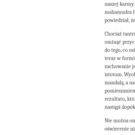
naszej karmy.
mahamudra lu
powiedział, ż
Chociaż tantr
ominąć przycz
do tego, co o
teraz w formi
zachowanie j
istotom. Wyob
mandalą, a na
pomieszaniem
rezultatu, kt
nastąpi dopó
Nie można om
oświecenie nie