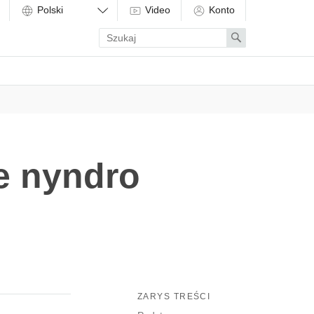
Video
Konto
Enter
Search
search
term
e nyndro
ZARYS TREŚCI