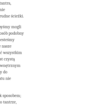
tantra,
nie
rudne ścieżki.
abyśmy mogli
sposób podobny
jesteśmy
e nasze
ać wszystkim
st czystą
 wewnętrznym
y do
atu nie
ek sposobem;
o tantrze,