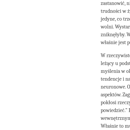
zastanowić, n
trudności w ż
jedyne, co tr
wolni. Wystar
zniknęłyby. W
właśnie jest 
W rzeczywist
leżący u pods
myślenia w ok
tendencje i n
neuronowe. O
aspektów. Zag
pokłosi rzecz
powiedzieć.” 
wewnętrznym 
Właśnie to m