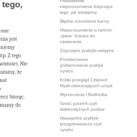
Podstawowe
tego,
nieporozumienia dotyczące
tego, jak istniejemy
Błędne rozumienie karmy
 one
Nieporozumienia w tantrze:
„łatwa” ścieżka do
nia jest
oświecenia
umiemy
Zwyczajne praktyki wstępne
tp. Z tego
Przedwczesne
istości. Nie
podejmowanie praktyk
nyndro
ważamy, że
mat
Krótki przegląd Czterech
Myśli odwracających umysł
b
Wyrzeczenie i Bodhicitta
zecz biorąc,
Sześć paramit czyli
u mamy do
dalekosiężnych postaw
Niewspólne praktyki
przygotowawcze czyli
nyndro