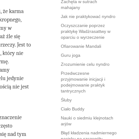
Zachęta w sutrach
mahajany
i, że karma
Jak nie praktykować nyndro
okropnego,
Oczyszczanie poprzez
śmy w
praktykę Wadżrasattwy w
ż źle się
oparciu o wyrzeczenie
zeczy. Jest to
Ofiarowanie Mandali
 który nie
Guru joga
rmę.
Zrozumienie celu nyndro
ramy
Przedwczesne
lu jedynie
przyjmowanie inicjacji i
podejmowanie praktyk
ością nie jest
tantrycznych
Śluby
Ciało Buddy
znaczenie
Nauki o siedmiu klejnotach
arjów
często
Błąd kładzenia nadmiernego
 się nad tym
nacisku na szczegóły