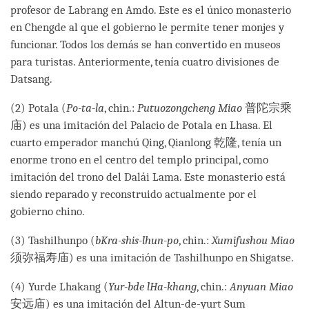
profesor de Labrang en Amdo. Este es el único monasterio
en Chengde al que el gobierno le permite tener monjes y
funcionar. Todos los demás se han convertido en museos
para turistas. Anteriormente, tenía cuatro divisiones de
Datsang.
(2) Potala (
Po-ta-la
, chin.:
Putuozongcheng Miao
普陀宗乘
庙) es una imitación del Palacio de Potala en Lhasa. El
cuarto emperador manchú Qing, Qianlong 乾隆, tenía un
enorme trono en el centro del templo principal, como
imitación del trono del Dalái Lama. Este monasterio está
siendo reparado y reconstruido actualmente por el
gobierno chino.
(3) Tashilhunpo (
bKra-shis-lhun-po
, chin.:
Xumifushou Miao
须弥福寿庙) es una imitación de Tashilhunpo en Shigatse.
(4) Yurde Lhakang (
Yur-bde lHa-khang
, chin.:
Anyuan Miao
安远庙) es una imitación del Altun-de-yurt Sum