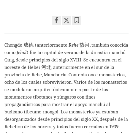
Share
Bookmark
on
facebook
Chengde 成德 (anteriormente
Rehe
热河, también conocida
como
Jehol
) fue la capital de verano de la dinastía manchú
Qing, desde principios del siglo XVIII. Se encuentra en el
noreste de Hebei 河北, anteriormente en el sur de la
provincia de Rehe, Manchuria. Contenía once monasterios,
ocho de los cuales sobrevivieron. Varios de los monasterios
se modelaron arquitectónicamente a partir de los
monumentos tibetanos y zúngaros con fines
propagandísticos para mostrar el apoyo manchú al
budismo tibetano-mongol. Los monasterios ya estaban
desorganizados desde principios del siglo XX, después de la
Rebelión de los bóxers, y todos fueron cerrados en 1939