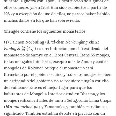
durante la guerra con Japón. La destrucción de algunos de
ellos comenzó ya en 1958. Han sido reabiertos a partir de
1986 y, a excepción de uno de ellos, no parece haber habido
muchos daños en los que han sobrevivido.
Chengde contiene los siguientes monasterios:
(1) Palchen Norbuling (
dPal-chen Nor-bu-gling
, chin.:
Puning Si
普宁寺) es una imitación manchú estilizada del
monasterio de Samye en el Tíbet Central. Tiene 55 monjes,
todos mongoles interiores, excepto uno de Amdo y cuatro
mongoles de Kokonor. Aunque el monasterio está
financiado por el gobierno chino y todos los monjes reciben
un estipendio del gobierno, no se requiere ningún estudio
de leninismo. Este es el mejor lugar para que los
habitantes de Mongolia Interior estudien Dharma, y los
monjes realizan rituales de tantra Gelug, como Lama Chopa
(
bLa-ma mchod-pa
) y Yamantaka, y también estudian su
significado. También estudian debate en privado con un