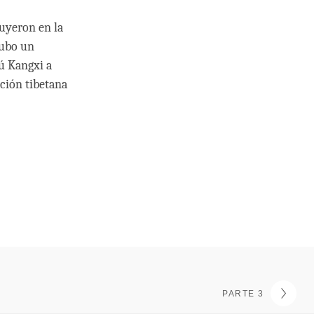
yeron en la
hubo un
ú Kangxi a
ición tibetana
PARTE 3