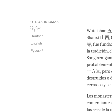
OTROS IDIOMAS
བོད་ཡིག་
Wutaishan 
Deutsch
Shanxi 山西, Ch
English
寺, fue fundad
Русский
la tradición,
Songtsen-gamp
probablement
十方堂, pero es
destruidos o 
cerrados y se 
Los monasterio
comerciantes
las seis de l