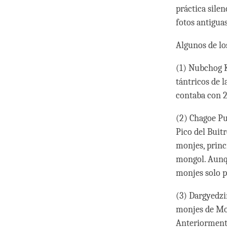
práctica sile
fotos antigua
Algunos de lo
(1) Nubchog K
tántricos de 
contaba con 
(2) Chagoe P
Pico del Buit
monjes, princ
mongol. Aunq
monjes solo p
(3) Dargyedzi
monjes de Mon
Anteriormente