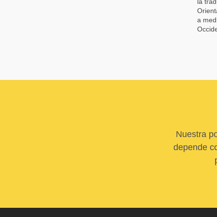
la tra
Orient
a medi
Occide
Nuestra po
depende com