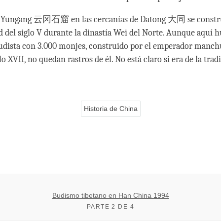
e Yungang 云冈石窟 en las cercanías de Datong 大同 se constru
 del siglo V durante la dinastía Wei del Norte. Aunque aquí 
udista con 3.000 monjes, construido por el emperador manch
glo XVII, no quedan rastros de él. No está claro si era de la trad
Historia de China
Budismo tibetano en Han China 1994
PARTE 2 DE 4