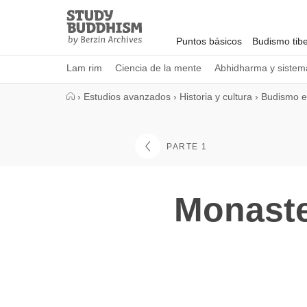
Close
Study
Buddhism
Puntos básicos
Budismo tib
Home
Lam rim
Ciencia de la mente
Abhidharma y sistema
›
Estudios avanzados
›
Historia y cultura
›
Budismo en
PARTE 1
Monaste