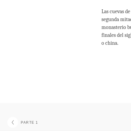
Las cuevas d
segunda mitad
monasterio b
finales del si
o china.
PARTE 1