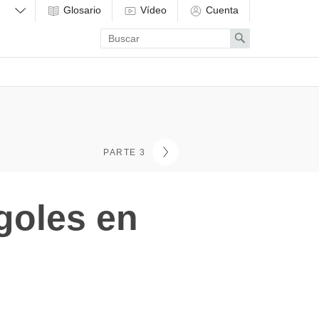
Glosario
Vídeo
Cuenta
Enter
Search
search
term
PARTE 3
goles en