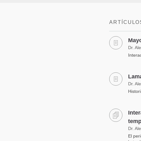
ARTÍCULO
Mayo
Dr. Al
Intera
Lama
Dr. Al
Histor
Inte
temp
Dr. Al
El per