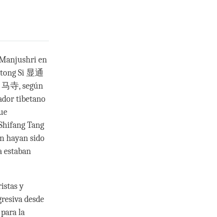
 Manjushri en
antong Si 显通
i 白马寺, según
ador tibetano
ue
 Shifang Tang
n hayan sido
a estaban
istas y
resiva desde
para la