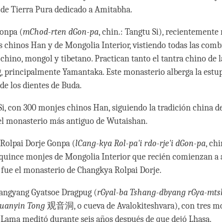
de Tierra Pura dedicado a Amitabha.
onpa (
mChod-rten dGon-pa
, chin.: Tangtu Si), recientemente 
 chinos Han y de Mongolia Interior, vistiendo todas las comb
 chino, mongol y tibetano. Practican tanto el tantra chino de 
, principalmente Yamantaka. Este monasterio alberga la estu
de los dientes de Buda.
Si, con 300 monjes chinos Han, siguiendo la tradición china de
 el monasterio más antiguo de Wutaishan.
Rolpai Dorje Gonpa (
lCang-kya Rol-pa'i rdo-rje'i dGon-pa
, ch
ince monjes de Mongolia Interior que recién comienzan a 
e fue el monasterio de Changkya Rolpai Dorje.
sangyang Gyatsoe Dragpug (
rGyal-ba Tshang-dbyang rGya-mtsh
uanyin Tong
观音洞, o cueva de Avalokiteshvara), con tres mo
i Lama meditó durante seis años después de que dejó Lhasa.