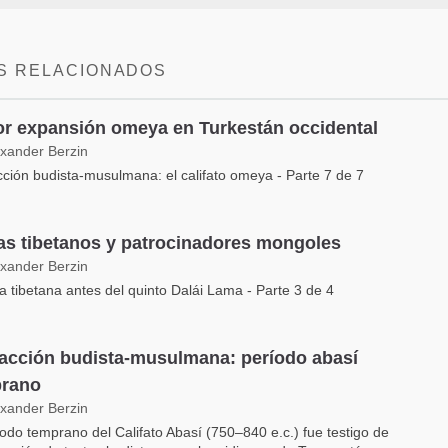
S RELACIONADOS
r expansión omeya en Turkestán occidental
exander Berzin
cción budista-musulmana: el califato omeya - Parte 7 de 7
s tibetanos y patrocinadores mongoles
exander Berzin
ia tibetana antes del quinto Dalái Lama - Parte 3 de 4
racción budista-musulmana: período abasí
rano
exander Berzin
iodo temprano del Califato Abasí (750–840 e.c.) fue testigo de