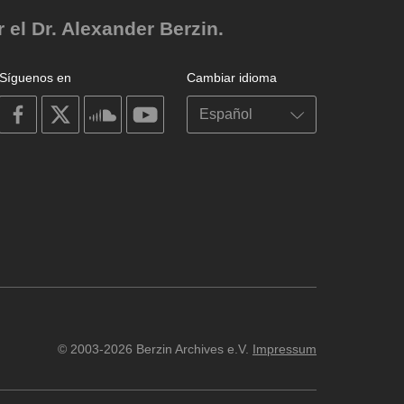
el Dr. Alexander Berzin.
Síguenos en
Cambiar idioma
on
on
on
on
facebook
X
soundcloud
youtube
© 2003-2026 Berzin Archives e.V.
Impressum