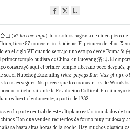
Share
Bookmark
on
facebook
五台山 (
Ri-bo rtse-lnga
), la montaña sagrada de cinco picos de
ina, tiene 57 monasterios budistas. El primero de ellos, Xi
o en el siglo VII cuando se trajo una estupa desde Baima S
 el primer templo budista de China, en Luoyang 洛阳. El emper
o construyó aquí el primer templo tibetano poco después, q
e sea el Nubchog Kunduling (
Nub-phyogs Kun-'dus-gling
), o
to no es seguro. No parece que los monasterios de Wutaisha
dañados mucho durante la Revolución Cultural. En su mayorí
han reabierto lentamente, a partir de 1982.
s en la parte central de este altiplano están inundados de tur
 chinos Han que venden recuerdos de forma muy ruidosa y ag
a mañana hasta altas horas de la noche. Hay muchos obstáculos 