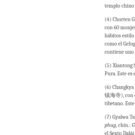
templo chino 
(4) Chorten G
con 60 monjes
hábitos estilo
como el Gelug
contiene uno 
(5) Xiantong 
Pura. Este es
(6) Changkya 
镇海寺), con qu
tibetano. Est
(7) Gyalwa T
phug
, chin.:
G
el Sexto Dalá