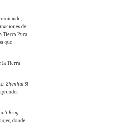
reiniciado,
inaciones de
la Tierra Pura
pa que
 la Tierra
in.:
Zhenhai Si
aprender
o'i Brag-
njes, donde