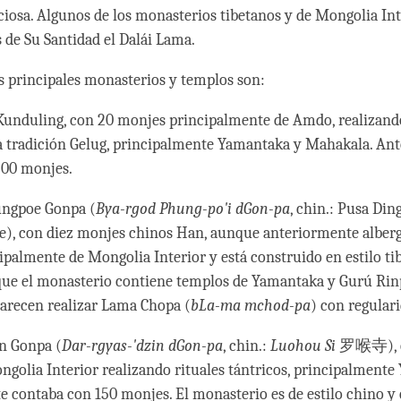
nciosa. Algunos de los monasterios tibetanos y de Mongolia Int
s de Su Santidad el Dalái Lama.
s principales monasterios y templos son:
unduling, con 20 monjes principalmente de Amdo, realizando
la tradición Gelug, principalmente Yamantaka y Mahakala. An
200 monjes.
ungpoe Gonpa (
Bya-rgod Phung-po'i dGon-pa
, chin.: Pusa D
re), con diez monjes chinos Han, aunque anteriormente alber
ipalmente de Mongolia Interior y está construido en estilo ti
ue el monasterio contiene templos de Yamantaka y Gurú Rinp
arecen realizar Lama Chopa (
bLa-ma mchod-pa
) con regular
n Gonpa (
Dar-rgyas-'dzin dGon-pa
, chin.:
Luohou Si
罗喉寺), c
golia Interior realizando rituales tántricos, principalmente
 contaba con 150 monjes. El monasterio es de estilo chino y