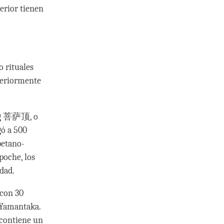
erior tienen
 rituales
teriormente
ing 菩萨顶, o
gó a 500
betano-
oche, los
idad.
on 30
 Yamantaka.
 contiene un