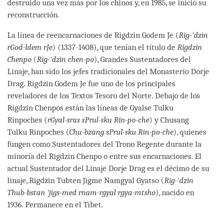
destruido una vez más por los chinos y, en 1985, se inició su
reconstrucción.
La línea de reencarnaciones de Rigdzin Godem Je (
Rig-'dzin
rGod-ldem rJe
) (1337-1408), que tenían el título de
Rigdzin
Chenpo
(
Rig-'dzin chen-po
), Grandes Sustentadores del
Linaje, han sido los jefes tradicionales del Monasterio Dorje
Drag. Rigdzin Godem Je fue uno de los principales
reveladores de los Textos Tesoro del Norte. Debajo de los
Rigdzin Chenpos están las líneas de Gyalse Tulku
Rinpoches (
rGyal-sras sPrul-sku Rin-po-che
) y Chusang
Tulku Rinpoches (
Chu-bzang sPrul-sku Rin-po-che
), quienes
fungen como Sustentadores del Trono Regente durante la
minoría del Rigdzin Chenpo o entre sus encarnaciones. El
actual Sustentador del Linaje Dorje Drag es el décimo de su
linaje, Rigdzin Tubten Jigme Namgyal Gyatso (
Rig-'dzin
Thub-bstan 'jigs-med rnam-rgyal rgya-mtsho
), nacido en
1936. Permanece en el Tíbet.