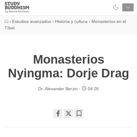
Close
Study
Buddhism
Home
›
Estudios avanzados
›
Historia y cultura
›
Monasterios en el
Tíbet
Monasterios
Nyingma: Dorje Drag
Dr. Alexander Berzin
04:26
Share
Bookmark
on
facebook