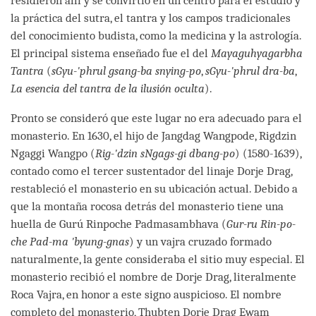
residieron allí y se convirtió en un centro para el estudio y
la práctica del sutra, el tantra y los campos tradicionales
del conocimiento budista, como la medicina y la astrología.
El principal sistema enseñado fue el del
Mayaguhyagarbha
Tantra
(
sGyu-'phrul gsang-ba snying-po
,
sGyu-'phrul dra-ba
,
La esencia del tantra de la ilusión oculta
).
Pronto se consideró que este lugar no era adecuado para el
monasterio. En 1630, el hijo de Jangdag Wangpode, Rigdzin
Ngaggi Wangpo (
Rig-'dzin sNgags-gi dbang-po
) (1580-1639),
contado como el tercer sustentador del linaje Dorje Drag,
restableció el monasterio en su ubicación actual. Debido a
que la montaña rocosa detrás del monasterio tiene una
huella de Gurú Rinpoche Padmasambhava (
Gur-ru Rin-po-
che Pad-ma 'byung-gnas
) y un vajra cruzado formado
naturalmente, la gente consideraba el sitio muy especial. El
monasterio recibió el nombre de Dorje Drag, literalmente
Roca Vajra, en honor a este signo auspicioso. El nombre
completo del monasterio, Thubten Dorje Drag Ewam