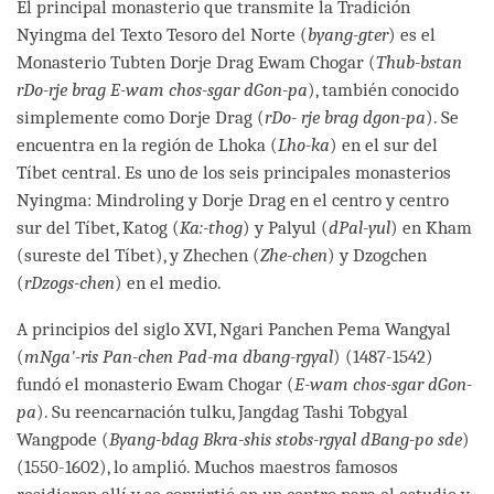
El principal monasterio que transmite la Tradición
Nyingma del Texto Tesoro del Norte (
byang-gter
) es el
Monasterio Tubten Dorje Drag Ewam Chogar (
Thub-bstan
rDo-rje brag E-wam chos-sgar dGon-pa
), también conocido
simplemente como Dorje Drag (
rDo- rje brag dgon-pa
). Se
encuentra en la región de Lhoka (
Lho-ka
) en el sur del
Tíbet central. Es uno de los seis principales monasterios
Nyingma: Mindroling y Dorje Drag en el centro y centro
sur del Tíbet, Katog (
Ka:-thog
) y Palyul (
dPal-yul
) en Kham
(sureste del Tíbet), y Zhechen (
Zhe-chen
) y Dzogchen
(
rDzogs-chen
) en el medio.
A principios del siglo XVI, Ngari Panchen Pema Wangyal
(
mNga'-ris Pan-chen Pad-ma dbang-rgyal
) (1487-1542)
fundó el monasterio Ewam Chogar (
E-wam chos-sgar dGon-
pa
). Su reencarnación tulku, Jangdag Tashi Tobgyal
Wangpode (
Byang-bdag Bkra-shis stobs-rgyal dBang-po sde
)
(1550-1602), lo amplió. Muchos maestros famosos