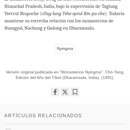
Himachal Pradesh, India, bajo la supervisión de Taglung
Tsetrul Rinpoche (
sTag-lung Tshe-sprul Rin-po-che
). Todavía
mantiene su estrecha relación con los monasterios de
Namgyal, Nachung y Gadong en Dharamsala.
Nyingma
Versión original publicada en "Monasterios Nyingma". Chö-Yang,
Edición del Año del Tíbet (Dharamsala, India), (1991).
Share
Bookmark
on
facebook
ARTÍCULOS RELACIONADOS