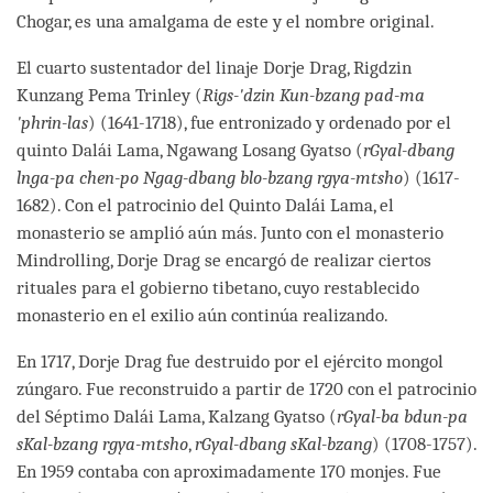
Chogar, es una amalgama de este y el nombre original.
El cuarto sustentador del linaje Dorje Drag, Rigdzin
Kunzang Pema Trinley (
Rigs-'dzin Kun-bzang pad-ma
'phrin-las
) (1641-1718), fue entronizado y ordenado por el
quinto Dalái Lama, Ngawang Losang Gyatso (
rGyal-dbang
lnga-pa chen-po Ngag-dbang blo-bzang rgya-mtsho
) (1617-
1682). Con el patrocinio del Quinto Dalái Lama, el
monasterio se amplió aún más. Junto con el monasterio
Mindrolling, Dorje Drag se encargó de realizar ciertos
rituales para el gobierno tibetano, cuyo restablecido
monasterio en el exilio aún continúa realizando.
En 1717, Dorje Drag fue destruido por el ejército mongol
zúngaro. Fue reconstruido a partir de 1720 con el patrocinio
del Séptimo Dalái Lama, Kalzang Gyatso (
rGyal-ba bdun-pa
sKal-bzang rgya-mtsho
,
rGyal-dbang sKal-bzang
) (1708-1757).
En 1959 contaba con aproximadamente 170 monjes. Fue