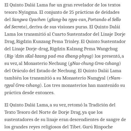
El Quinto Dalái Lama fue un gran revelador de los textos
tesoro Nyingma. El conjunto de 25 prácticas de deidades
del
Sangwa Gyachen
(
gSang-ba rgya-can
,
Portando el Sello
del Secreto
), deriva de sus visiones puras. El Quinto Dalái
Lama los transmitió al Cuarto Sustentador del Linaje Dorje
Drag, Rigdzin Kunzang Pema Trinley. El Quinto Sustentador
del Linaje Dorje-drag, Rigdzin Kalzang Pema Wangchug
(
Rig-'dzin sKal-bzang pad-ma dbang-phyug
) los presentó, a
su vez, al Monasterio Nechung (
gNas-chung Grva-tshang
)
del Oráculo del Estado de Nechung. El Quinto Dalái Lama
también los transmitió a su Monasterio Namgyal (
rNam-
rgyal Grva-tshang
). Los tres monasterios han mantenido su
práctica desde entonces.
El Quinto Dalái Lama, a su vez, retomó la Tradición del
Texto Tesoro del Norte de Dorje Drag, ya que los
sustentadores de su linaje eran descendientes de sangre de
los grandes reyes religiosos del Tíbet. Gurú Rinpoche