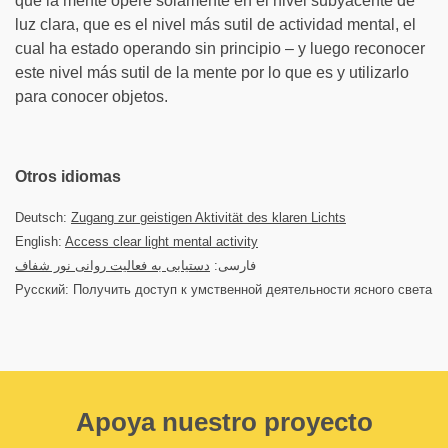
que la mente opere solamente en el nivel subyacente de
luz clara, que es el nivel más sutil de actividad mental, el
cual ha estado operando sin principio – y luego reconocer
este nivel más sutil de la mente por lo que es y utilizarlo
para conocer objetos.
Otros idiomas
Deutsch:
Zugang zur geistigen Aktivität des klaren Lichts
English:
Access clear light mental activity
فارسی:
دستیابی به فعالیت روانی نور شفاف
Русский: Получить доступ к умственной деятельности ясного света
Apoya nuestro proyecto