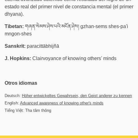
estado real del primer nivel de constancia mental (el primer
dhyana).
Tibetan:
གཞན་སེམས་ཤེས་པའི་མངོན་ཤེས། gzhan-sems shes-pa'i
mngon-shes
Sanskrit:
paracittābhijñā
J. Hopkins:
Clairvoyance of knowing others' minds
Otros idiomas
Deutsch:
Höher entwickeltes Gewahrsein, den Geist anderer zu kennen
English:
Advanced awareness of knowing other's minds
Tiếng Việt: Tha tâm thông