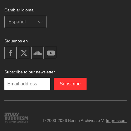
Cambiar idioma
Síguenos en
on
on
on
on
facebook
X
soundcloud
youtube
Subscribe to our newsletter
Enter
Subscribe
your
email
Study
© 2003-2026 Berzin Archives e.V.
Impressum
Buddhism
Home