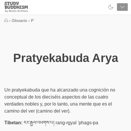
Close
Study
Buddhism
Home
›
Glosario
›
P
Pratyekabuda Arya
Un pratyekabuda que ha alcanzado una cognición no
conceptual de los dieciséis aspectos de las cuatro
verdades nobles y, por lo tanto, una mente que es el
camino del ver (camino del ver).
Tibetan:
རང་རྒྱལ་འཕགས་པ། rang-rgyal 'phags-pa