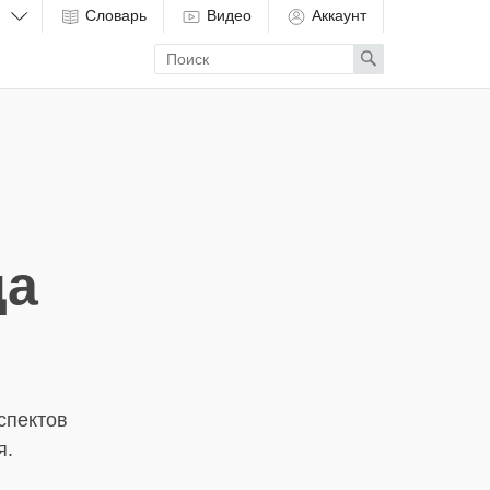
Словарь
Видео
Аккаунт
Enter
Search
search
term
да
спектов
я.