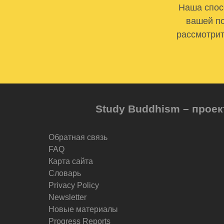
Наша спосо
вашей по
рассмотрит
Study Buddhism – проек
Обратная связь
FAQ
Карта сайта
Словарь
Privacy Policy
Newsletter
Новые материалы
Progress Reports