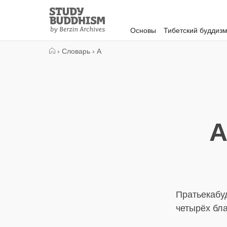
Close
Study
Buddhism
Основы
Тибетский буддиз
Home
›
Словарь
›
А
А
Пратьекабу
четырёх бла