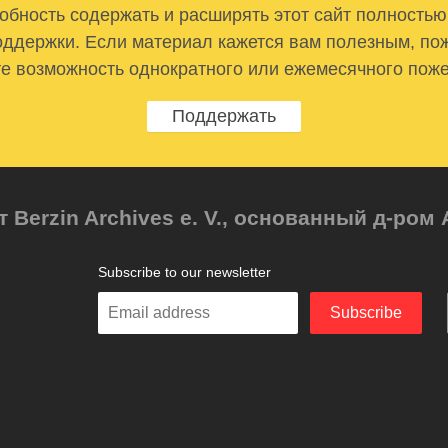
бность содержать и расширять этот сайт полностью
ддержки. Если материал кажется вам полезным, по
е возможность однократного или ежемесячного пож
Поддержать
т Berzin Archives e. V., основанный д-ро
Subscribe to our newsletter
Enter
Subscribe
your
email