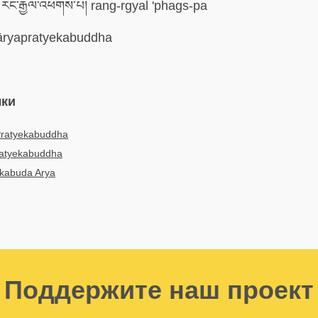
རང་རྒྱལ་འཕགས་པ། rang-rgyal 'phags-pa
ryapratyekabuddha
ыки
Pratyekabuddha
ratyekabuddha
ekabuda Arya
Поддержите наш проект