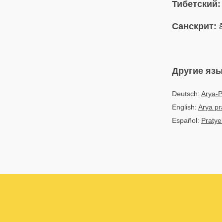
Тибетский:
Санскрит:
ā
Другие яз
Deutsch:
Arya-
English:
Arya p
Español:
Praty