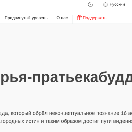
м
Продвинутый уровень
О нас
Поддержать
рья-пратьекабуд
дда, который обрёл неконцептуальное познание 16 а
городных истин и таким образом достиг пути видени