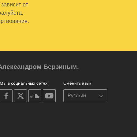
 зависит от
жалуйста,
ертвования.
м Александром Берзиным.
Мы в социальных сетях
Сменить язык
on
on
on
on
facebook
X
soundcloud
youtube