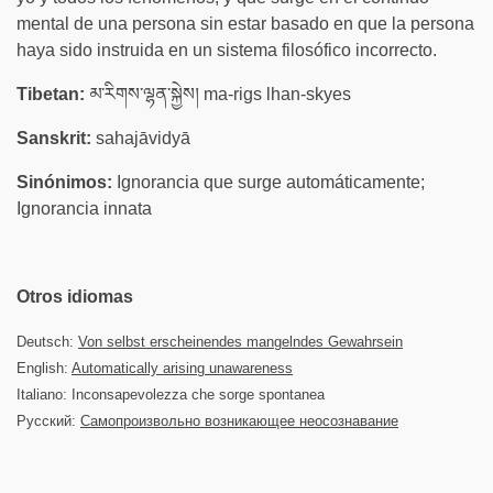
mental de una persona sin estar basado en que la persona
haya sido instruida en un sistema filosófico incorrecto.
Tibetan:
མ་རིགས་ལྷན་སྐྱེས། ma-rigs lhan-skyes
Sanskrit:
sahajāvidyā
Sinónimos:
Ignorancia que surge automáticamente;
Ignorancia innata
Otros idiomas
Deutsch:
Von selbst erscheinendes mangelndes Gewahrsein
English:
Automatically arising unawareness
Italiano: Inconsapevolezza che sorge spontanea
Русский:
Самопроизвольно возникающее неосознавание