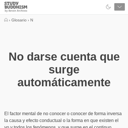
Close
Study
Buddhism
Home
›
Glosario
›
N
No darse cuenta que
surge
automáticamente
El factor mental de no conocer o conocer de forma inversa
la causa y efecto conductual o la forma en que existen el
yo y todos los fenómenos, y que surge en el continuo