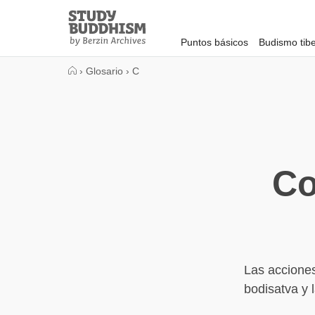
Close
Study
Buddhism
Puntos básicos
Budismo tib
Home
›
Glosario
›
C
Co
Las acciones
bodisatva y l