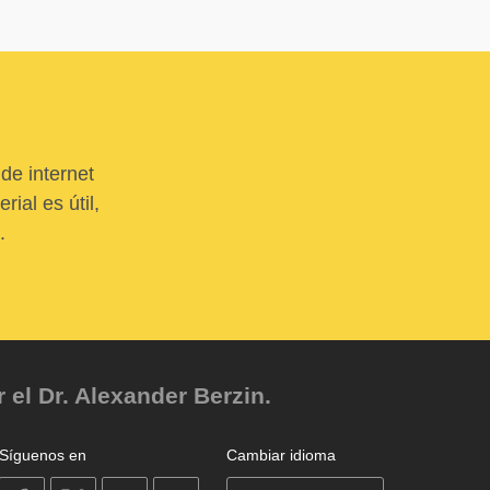
de internet
ial es útil,
.
el Dr. Alexander Berzin.
Síguenos en
Cambiar idioma
on
on
on
on