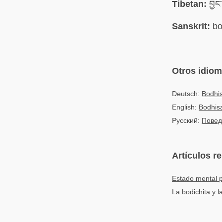
Tibetan:
བྱང་
Sanskrit:
bo
Otros idio
Deutsch:
Bodhis
English:
Bodhisa
Русский:
Повед
Artículos r
Estado mental p
La bodichita y 