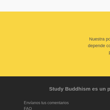
Nuestra po
depende com
Study Buddhism es un pr
Envíanos tus comentarios
FAQ