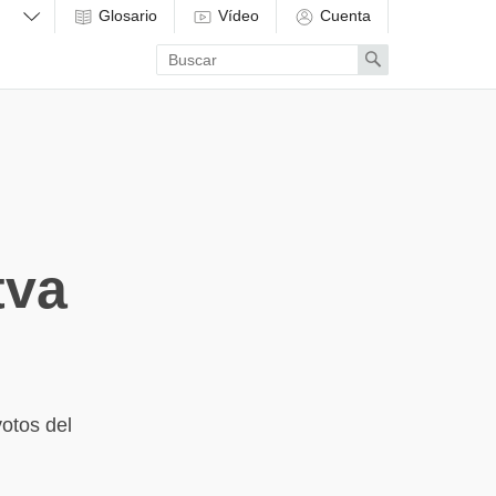
Glosario
Vídeo
Cuenta
Enter
Search
search
term
tva
votos del