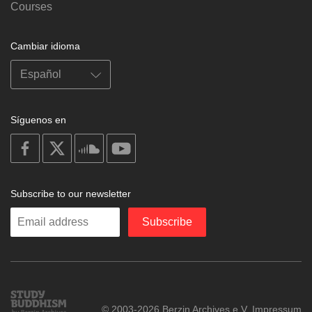
Courses
Cambiar idioma
Síguenos en
on
on
on
on
facebook
X
soundcloud
youtube
Subscribe to our newsletter
Enter
Subscribe
your
email
Study
© 2003-2026 Berzin Archives e.V.
Impressum
Buddhism