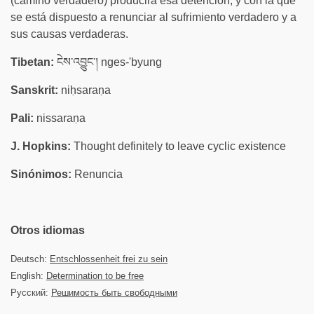
(camino verdadero) producirá esa detención, y con la que
se está dispuesto a renunciar al sufrimiento verdadero y a
sus causas verdaderas.
Tibetan:
ངེས་འབྱུང་། nges-'byung
Sanskrit:
niḥsaraṇa
Pali:
nissaraṇa
J. Hopkins:
Thought definitely to leave cyclic existence
Sinónimos:
Renuncia
Otros idiomas
Deutsch:
Entschlossenheit frei zu sein
English:
Determination to be free
Русский:
Решимость быть свободными