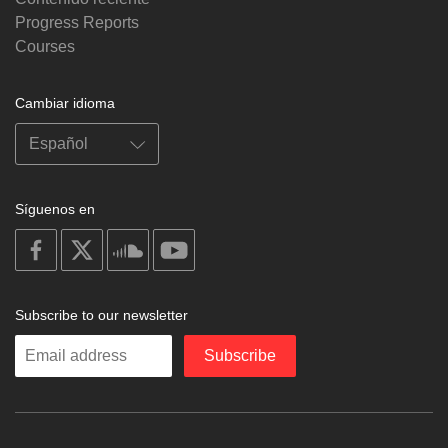
Progress Reports
Courses
Cambiar idioma
Síguenos en
on
on
on
on
facebook
X
soundcloud
youtube
Subscribe to our newsletter
Enter
Subscribe
your
email