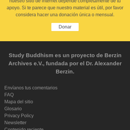
nuestro sitio de internet depende completamente de tu
apoyo. Si te parece que nuestro material es útil, por favor
considera hacer una donación única o mensual.
Donar
Study Buddhism es un proyecto de Berzin
Archives e.V., fundada por el Dr. Alexander
Berzin.
Envíanos tus comentarios
FAQ
Mapa del sitio
Glosario
Privacy Policy
Newsletter
Contenido reciente