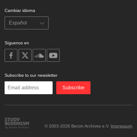
Cambiar idioma
Síguenos en
on
on
on
on
facebook
X
soundcloud
youtube
Subscribe to our newsletter
Enter
Subscribe
your
email
Study
© 2003-2026 Berzin Archives e.V.
Impressum
Buddhism
Home