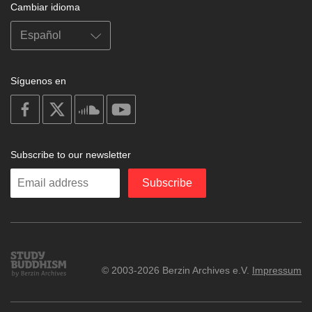
Cambiar idioma
Síguenos en
on
on
on
on
facebook
X
soundcloud
youtube
Subscribe to our newsletter
Enter
Subscribe
your
email
Study
© 2003-2026 Berzin Archives e.V.
Impressum
Buddhism
Home