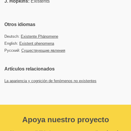
J. Hopkins:
Existents
Otros idiomas
Deutsch:
Existente Phänomene
English:
Existent phenomena
Русский:
Существующие явления
Artículos relacionados
La apariencia y cognición de fenómenos no existentes
Apoya nuestro proyecto