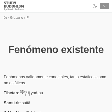
Close
Study
Buddhism
Home
›
Glosario
›
F
Fenómeno existente
Fenómenos válidamente conocibles, tanto estáticos como
no estáticos.
Tibetan:
ཡོད་པ། yod-pa
Sanskrit:
sattā