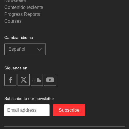
Newsletter
Contenido reciente
Progress Reports
Courses
Cambiar idioma
Síguenos en
on
on
on
on
facebook
X
soundcloud
youtube
Subscribe to our newsletter
Enter
Subscribe
your
email