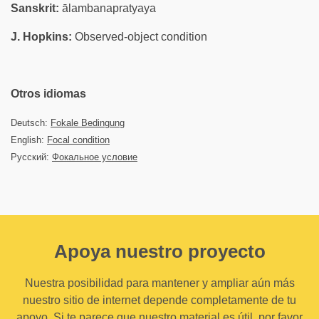
Sanskrit:
ālambanapratyaya
J. Hopkins:
Observed-object condition
Otros idiomas
Deutsch:
Fokale Bedingung
English:
Focal condition
Русский:
Фокальное условие
Apoya nuestro proyecto
Nuestra posibilidad para mantener y ampliar aún más
nuestro sitio de internet depende completamente de tu
apoyo. Si te parece que nuestro material es útil, por favor