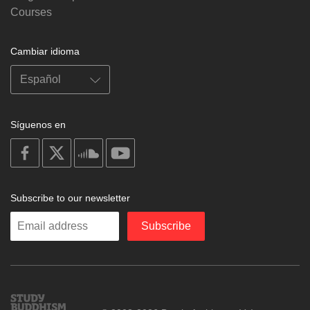
Courses
Cambiar idioma
Síguenos en
on
on
on
on
facebook
X
soundcloud
youtube
Subscribe to our newsletter
Enter
Subscribe
your
email
Study