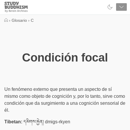
Close
Study
Buddhism
Home
›
Glosario
›
C
Condición focal
Un fenómeno externo que presenta un aspecto de sí
mismo como objeto de cognición y, por lo tanto, sirve como
condición que da surgimiento a una cognición sensorial de
él.
Tibetan:
དམིགས་རྐྱེན། dmigs-rkyen