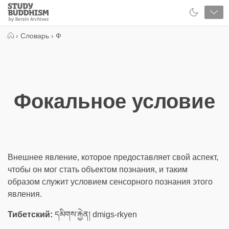
Close
Study
Buddhism
Home
›
Словарь
›
Ф
Фокальное условие
Внешнее явление, которое предоставляет свой аспект,
чтобы он мог стать объектом познания, и таким
образом служит условием сенсорного познания этого
явления.
Тибетский:
དམིགས་རྐྱེན། dmigs-rkyen