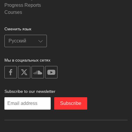
Progress Reports
Courses
Сменить язык
Мы в социальных сетях
on
on
on
on
facebook
X
soundcloud
youtube
Subscribe to our newsletter
Enter
Subscribe
your
email