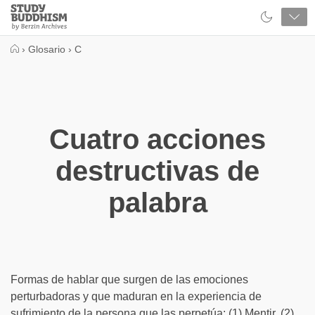
Close
Study
Buddhism
Home
›
Glosario
›
C
Cuatro acciones
destructivas de
palabra
Formas de hablar que surgen de las emociones
perturbadoras y que maduran en la experiencia de
sufrimiento de la persona que las perpetúa: (1) Mentir, (2)