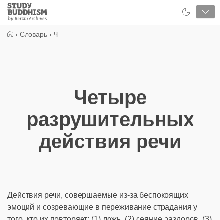
Close
Study
Buddhism
Home
›
Словарь
›
Ч
Четыре
разрушительных
действия речи
Действия речи, совершаемые из-за беспокоящих
эмоций и созревающие в переживание страдания у
того, кто их повторяет: (1) ложь, (2) сеяние раздоров, (3)