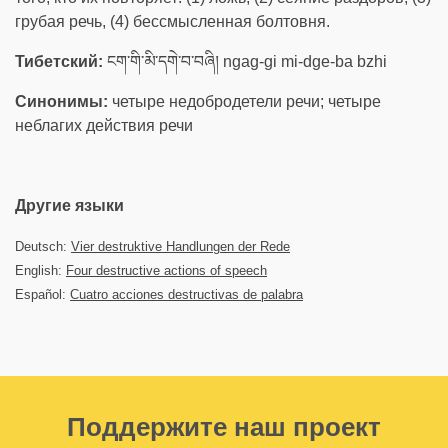
грубая речь, (4) бессмысленная болтовня.
Тибетский:
ངག་གི་མི་དགེ་བ་བཞི། ngag-gi mi-dge-ba bzhi
Синонимы:
четыре недобродетели речи; четыре
неблагих действия речи
Другие языки
Deutsch:
Vier destruktive Handlungen der Rede
English:
Four destructive actions of speech
Español:
Cuatro acciones destructivas de palabra
Поддержите наш проект