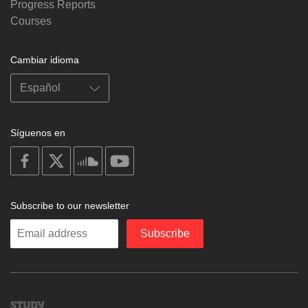
Progress Reports
Courses
Cambiar idioma
Síguenos en
on
on
on
on
facebook
X
soundcloud
youtube
Subscribe to our newsletter
Enter
Subscribe
your
email
Study