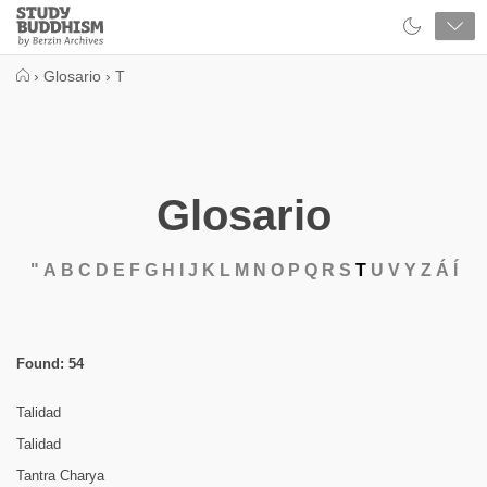
Close
Study
Buddhism
Home
›
Glosario
›
T
Glosario
"
A
B
C
D
E
F
G
H
I
J
K
L
M
N
O
P
Q
R
S
T
U
V
Y
Z
Á
Í
Found: 54
Talidad
Talidad
Tantra Charya