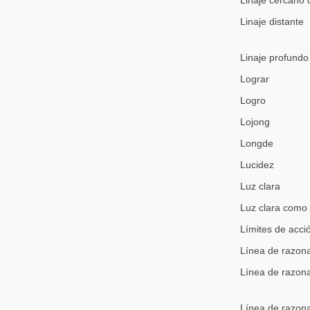
Linaje cercano 
Linaje distante
Linaje profundo
Lograr
Logro
Lojong
Longde
Lucidez
Luz clara
Luz clara como 
Límites de acci
Línea de razona
Línea de razona
Línea de razona