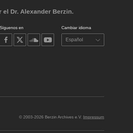
el Dr. Alexander Berzin.
Síguenos en
Cambiar idioma
on
on
on
on
facebook
X
soundcloud
youtube
© 2003-2026 Berzin Archives e.V.
Impressum