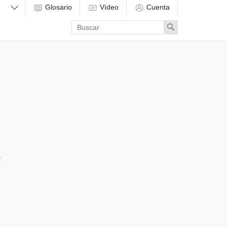
Glosario
Vídeo
Cuenta
Enter
Search
search
term
Í