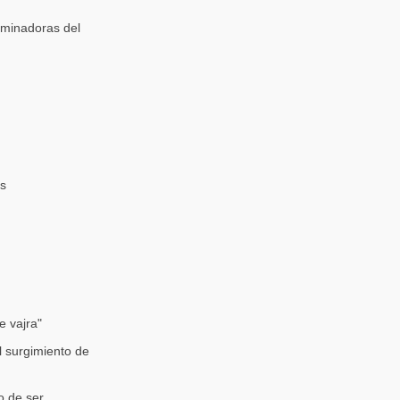
luminadoras del
s
e vajra"
l surgimiento de
o de ser