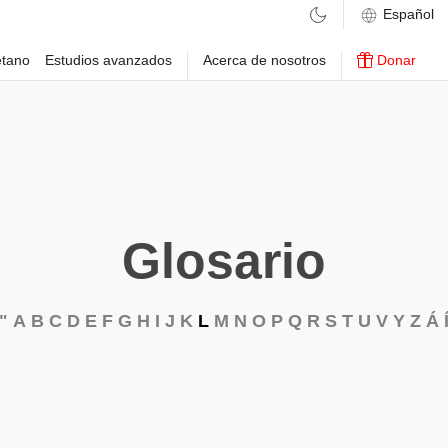
etano
Estudios avanzados
Acerca de nosotros
Donar
Glosario
"
A
B
C
D
E
F
G
H
I
J
K
L
M
N
O
P
Q
R
S
T
U
V
Y
Z
Á