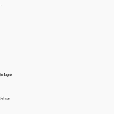
a
io lugar
del sur