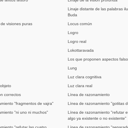
de textos tesoro
Linaje de la visión profunda
Linaje distante de las palabras i
Buda
 de visiones puras
Locus común
Logro
Logro real
Lokottaravada
Los que proponen aspectos falso
Lung
Luz clara cognitiva
objeto
Luz clara real
ón correctos
Línea de razonamiento
miento "fragmentos de vajra"
Línea de razonamiento "gotitas d
miento "ni uno ni muchos"
Línea de razonamiento "refutar e
algo ya existente o no existente"
miento "refutar las cuatro
Línea de razonamiento "separad