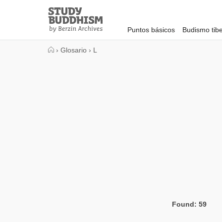
Close
Study
Buddhism
Puntos básicos
Budismo tib
Home
›
Glosario
›
L
Found: 59