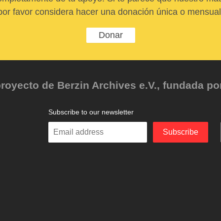
por favor considera hacer una donación única o mensual
Donar
oyecto de Berzin Archives e.V., fundada por 
Subscribe to our newsletter
Enter
Subscribe
your
email