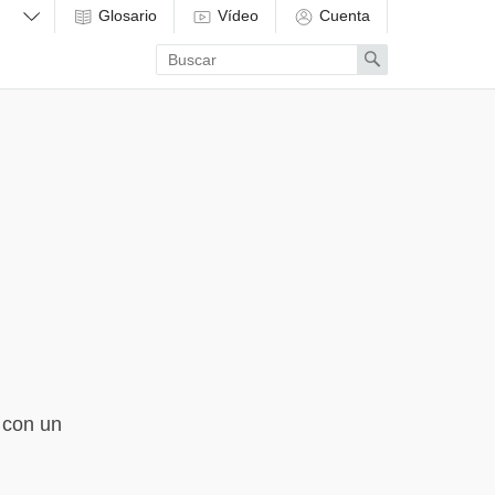
Glosario
Vídeo
Cuenta
Enter
Search
search
term
 con un