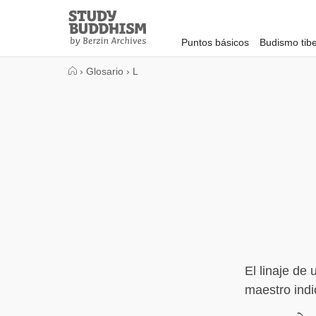
Close
Study
Buddhism
Puntos básicos
Budismo tib
Home
›
Glosario
›
L
El linaje d
maestro indio