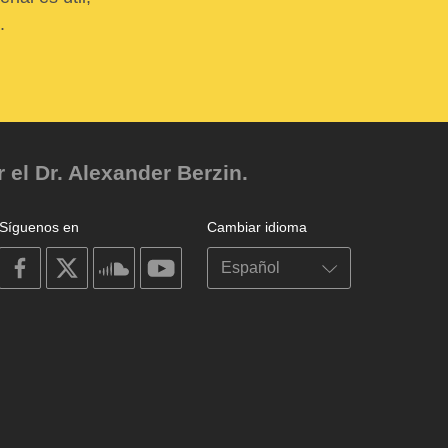
.
el Dr. Alexander Berzin.
Síguenos en
Cambiar idioma
on
on
on
on
facebook
X
soundcloud
youtube