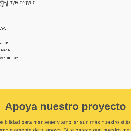
རྒྱུད། nye-brgyud
mas
Linie
ineage
кая линия
Apoya nuestro proyecto
sibilidad para mantener y ampliar aún más nuestro sitio 
pletamente de tu apoyo. Si te parece que nuestro mater