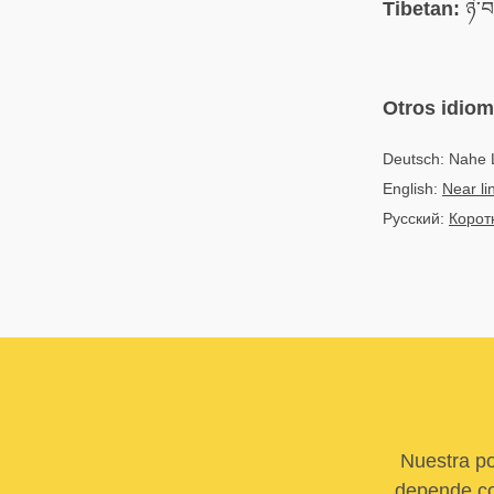
Tibetan:
ཉེ་བ
Otros idio
Deutsch: Nahe 
English:
Near l
Русский:
Корот
Nuestra po
depende com