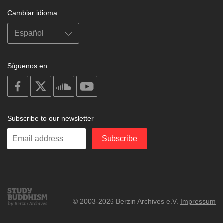
Cambiar idioma
Síguenos en
on
on
on
on
facebook
X
soundcloud
youtube
Subscribe to our newsletter
Enter
Subscribe
your
email
Study
© 2003-2026 Berzin Archives e.V.
Impressum
Buddhism
Home