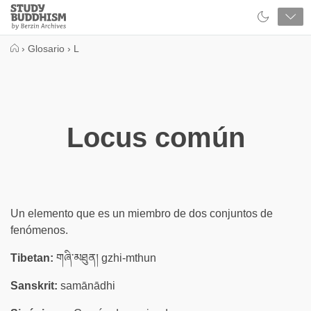
Close
Study
Buddhism
Home
›
Glosario
›
L
Locus común
Un elemento que es un miembro de dos conjuntos de
fenómenos.
Tibetan:
གཞི་མཐུན། gzhi-mthun
Sanskrit:
samānādhi