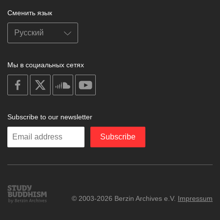
Сменить язык
Мы в социальных сетях
on
on
on
on
facebook
X
soundcloud
youtube
Subscribe to our newsletter
Enter
Subscribe
your
email
Study
© 2003-2026 Berzin Archives e.V.
Impressum
Buddhism
Home