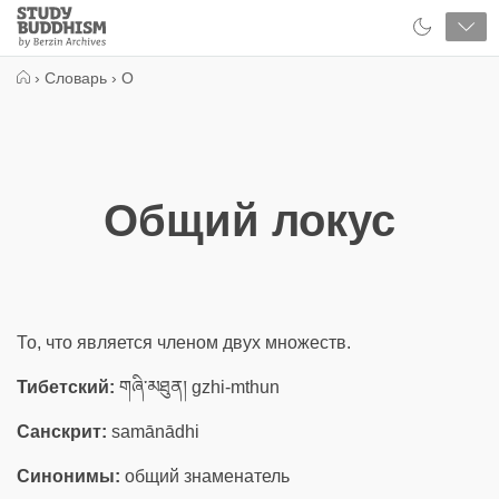
Close
Study
Buddhism
Home
›
Словарь
›
О
Общий локус
То, что является членом двух множеств.
Тибетский:
གཞི་མཐུན། gzhi-mthun
Санскрит:
samānādhi
Синонимы:
общий знаменатель