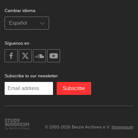
Cambiar idioma
Síguenos en
on
on
on
on
facebook
X
soundcloud
youtube
Subscribe to our newsletter
Enter
Subscribe
your
email
Study
© 2003-2026 Berzin Archives e.V.
Impressum
Buddhism
Home