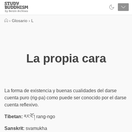
Close
Study
Buddhism
Home
›
Glosario
›
L
La propia cara
La forma de existencia y buenas cualidades del darse
cuenta puro (rig-pa) como puede ser conocido por el darse
cuenta reflexivo.
Tibetan:
རང་ངོ་། rang-ngo
Sanskrit:
svamukha