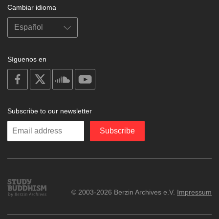
Cambiar idioma
Síguenos en
on
on
on
on
facebook
X
soundcloud
youtube
Subscribe to our newsletter
Enter
Subscribe
your
email
Study
© 2003-2026 Berzin Archives e.V.
Impressum
Buddhism
Home