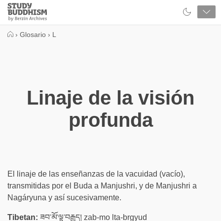
Close
Study
Buddhism
Home
›
Glosario
›
L
Linaje de la visión
profunda
El linaje de las enseñanzas de la vacuidad (vacío),
transmitidas por el Buda a Manjushri, y de Manjushri a
Nagáryuna y así sucesivamente.
Tibetan:
ཟབ་མོ་ལྟ་བརྒྱུད། zab-mo lta-brgyud