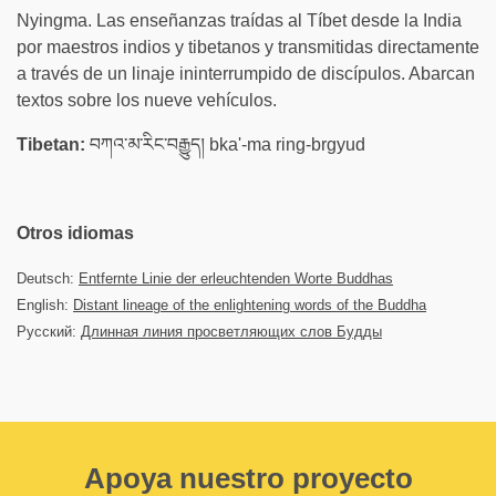
Nyingma. Las enseñanzas traídas al Tíbet desde la India
por maestros indios y tibetanos y transmitidas directamente
a través de un linaje ininterrumpido de discípulos. Abarcan
textos sobre los nueve vehículos.
Tibetan:
བཀའ་མ་རིང་བརྒྱུད། bka'-ma ring-brgyud
Otros idiomas
Deutsch:
Entfernte Linie der erleuchtenden Worte Buddhas
English:
Distant lineage of the enlightening words of the Buddha
Русский:
Длинная линия просветляющих слов Будды
Apoya nuestro proyecto