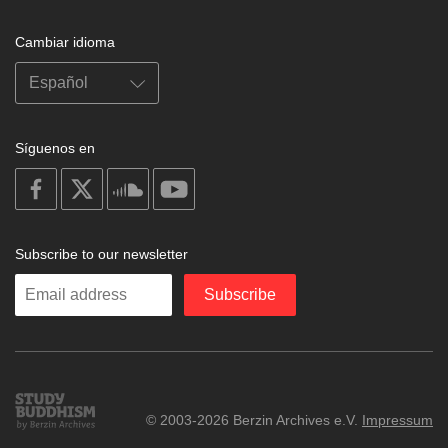
Cambiar idioma
Síguenos en
on
on
on
on
facebook
X
soundcloud
youtube
Subscribe to our newsletter
Enter
Subscribe
your
email
Study
© 2003-2026 Berzin Archives e.V.
Impressum
Buddhism
Home