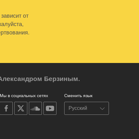
 зависит от
жалуйста,
ертвования.
м Александром Берзиным.
Мы в социальных сетях
Сменить язык
on
on
on
on
facebook
X
soundcloud
youtube