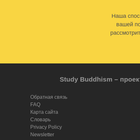
Наша спосо
вашей по
рассмотрит
Study Buddhism – проек
Обратная связь
FAQ
Карта сайта
Словарь
Privacy Policy
Newsletter