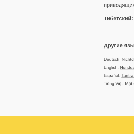
приводящих
Тибетский:
Другие яз
Deutsch: Nichtd
English:
Nondual
Español:
Tantra
Tiếng Việt: Mật 