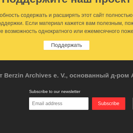
бность содержать и расширять этот сайт полностью
ддержки. Если материал кажется вам полезным, по
е возможность однократного или ежемесячного пож
Поддержать
т Berzin Archives e. V., основанный д-ро
Subscribe to our newsletter
Enter
Subscribe
your
email