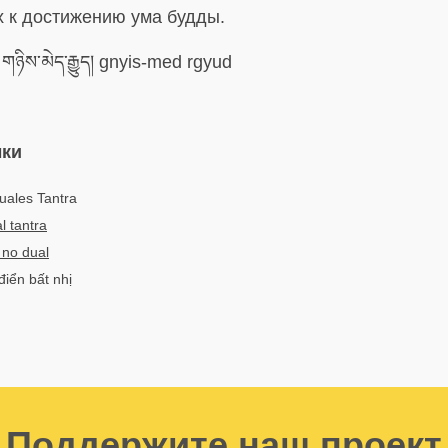
 к достижению ума будды.
གཉིས་མེད་རྒྱུད། gnyis-med rgyud
ыки
uales Tantra
 tantra
 no dual
điển bất nhị
Поддержите наш проект