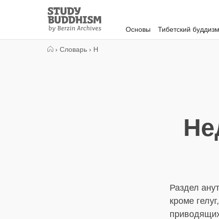
Close
Study
Buddhism
Основы
Тибетский буддиз
Home
›
Словарь
›
Н
Не
Раздел анут
кроме гелуг
приводящих 