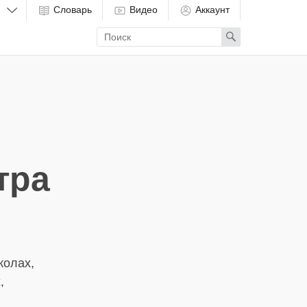
Словарь
Видео
Аккаунт
Enter
Search
search
term
тра
колах,
,
,