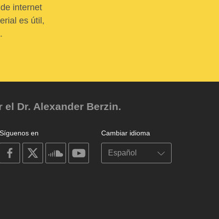
de internet
ial es útil,
.
el Dr. Alexander Berzin.
Síguenos en
Cambiar idioma
on
on
on
on
facebook
X
soundcloud
youtube