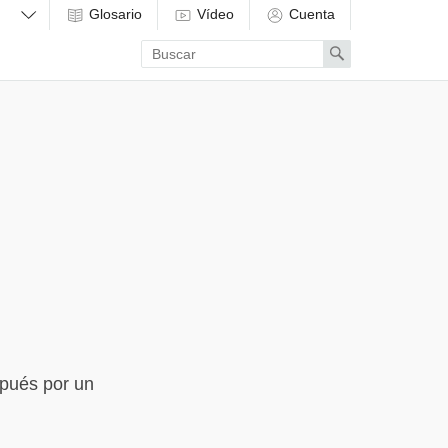
Glosario
Vídeo
Cuenta
Enter
Search
search
term
spués por un