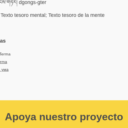
ངས་གཏེར། dgongs-gter
Texto tesoro mental; Texto tesoro de la mente
mas
-Terma
erma
 ума
Apoya nuestro proyecto