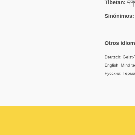
Tibetan:
དགོ
Sinónimos:
Otros idio
Deutsch: Geist
English:
Mind t
Русский:
Терма