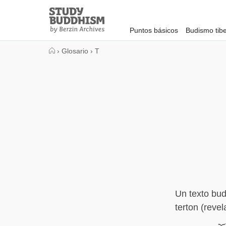
Close
Study
Buddhism
Puntos básicos
Budismo tib
Home
›
Glosario
›
T
Un texto bud
terton (reve