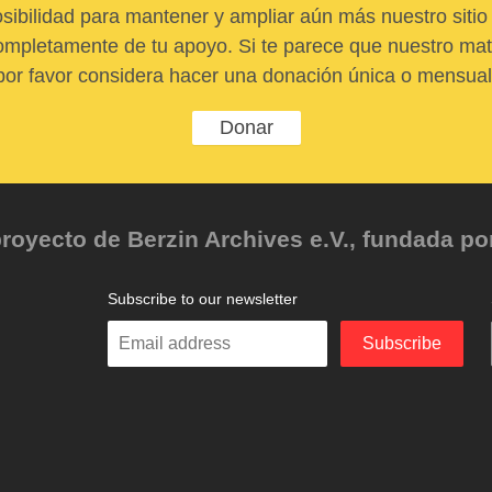
sibilidad para mantener y ampliar aún más nuestro sitio 
pletamente de tu apoyo. Si te parece que nuestro mater
por favor considera hacer una donación única o mensual
Donar
oyecto de Berzin Archives e.V., fundada por 
Subscribe to our newsletter
Enter
Subscribe
your
email