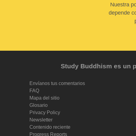
Nuestra po
depende com
Study Buddhism es un pr
Envíanos tus comentarios
FAQ
Mapa del sitio
Glosario
Privacy Policy
Newsletter
Contenido reciente
Progress Reports