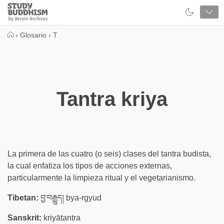
Close
Study
Buddhism
Home
›
Glosario
›
T
Tantra kriya
La primera de las cuatro (o seis) clases del tantra budista,
la cual enfatiza los tipos de acciones externas,
particularmente la limpieza ritual y el vegetarianismo.
Tibetan:
བྱ་བརྒྱུད། bya-rgyud
Sanskrit:
kriyātantra