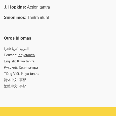
J. Hopkins:
Action tantra
Sinónimos:
Tantra ritual
Otros idiomas
العربية: كريا تانترا
Deutsch:
Kriyatantra
English:
Kriya tantra
Русский:
Крия-тантра
Tiếng Việt: Kriya tantra
简体中文: 事部
繁體中文: 事部