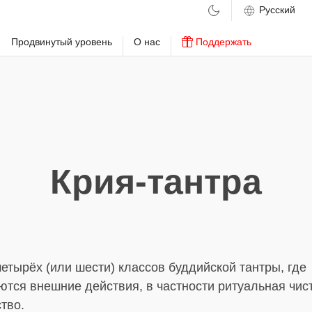
м
Продвинутый уровень
О нас
Поддержать
Крия-тантра
етырёх (или шести) классов буддийской тантры, где
тся внешние действия, в частности ритуальная чис
тво.