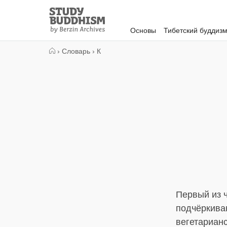
Close
Study
Buddhism
Основы
Тибетский буддиз
Home
›
Словарь
›
К
Первый из ч
подчёркиваю
вегетарианс