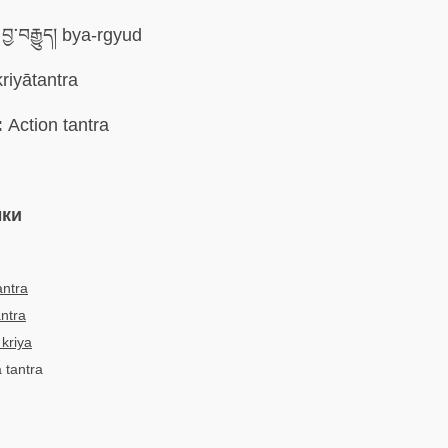
བྱ་བརྒྱུད། bya-rgyud
riyātantra
:
Action tantra
ыки
ا
antra
antra
 kriya
a tantra