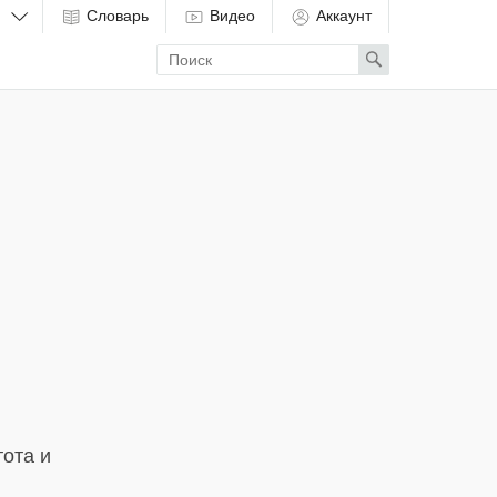
Словарь
Видео
Аккаунт
Enter
Search
search
term
тота и