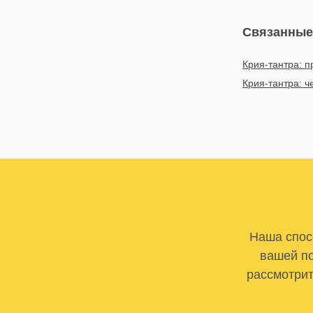
Связанные
Крия-тантра: п
Крия-тантра: ч
Наша спосо
вашей по
рассмотрит