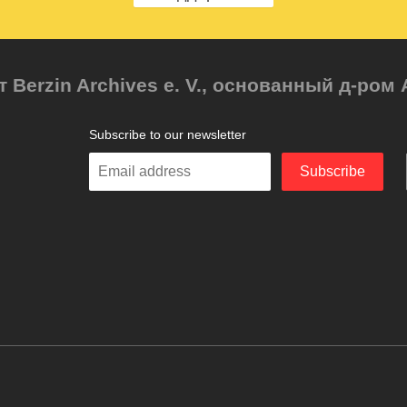
т Berzin Archives e. V., основанный д-ро
Subscribe to our newsletter
Enter
Subscribe
your
email