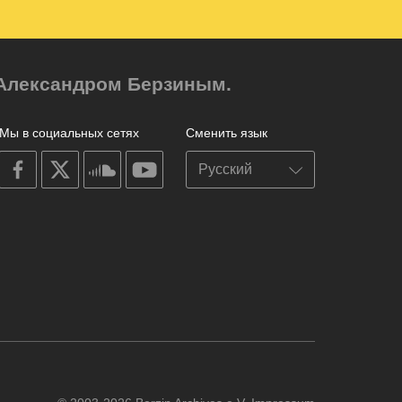
м Александром Берзиным.
Мы в социальных сетях
Сменить язык
on
on
on
on
facebook
X
soundcloud
youtube