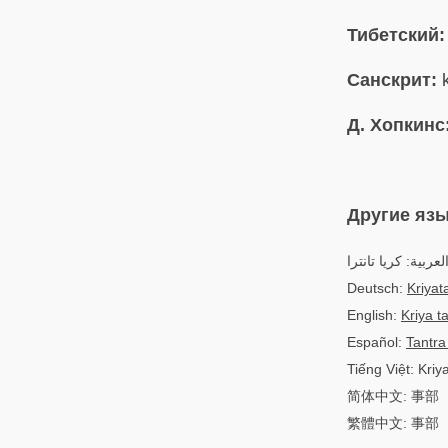
Тибетский:
Санскрит:
k
Д. Хопкинс
Другие яз
لعربية: كريا تانترا
Deutsch:
Kriyat
English:
Kriya t
Español:
Tantra
Tiếng Việt: Kriy
简体中文: 事部
繁體中文: 事部