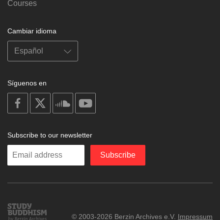
Courses
Cambiar idioma
Síguenos en
on
on
on
on
facebook
X
soundcloud
youtube
Subscribe to our newsletter
Enter
Subscribe
your
email
Study
© 2003-2026 Berzin Archives e.V.
Impressum
Buddhism