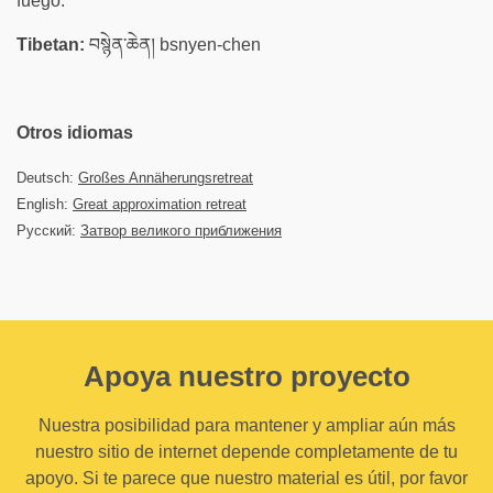
fuego.
Tibetan:
བསྙེན་ཆེན། bsnyen-chen
Otros idiomas
Deutsch:
Großes Annäherungsretreat
English:
Great approximation retreat
Русский:
Затвор великого приближения
Apoya nuestro proyecto
Nuestra posibilidad para mantener y ampliar aún más
nuestro sitio de internet depende completamente de tu
apoyo. Si te parece que nuestro material es útil, por favor