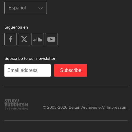
Síguenos en
on
on
on
on
facebook
X
soundcloud
youtube
Subscribe to our newsletter
Enter
Subscribe
your
email
Study
© 2003-2026 Berzin Archives e.V.
Impressum
Buddhism
Home