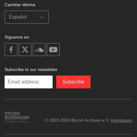
Cambiar idioma
Síguenos en
on
on
on
on
facebook
X
soundcloud
youtube
Subscribe to our newsletter
Enter
Subscribe
your
email
Study
© 2003-2026 Berzin Archives e.V.
Impressum
Buddhism
Home