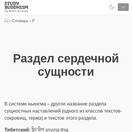
Close
Study
Buddhism
Home
›
Словарь
›
Р
Раздел сердечной
сущности
В системе ньингма – другое название раздела
сущностных наставлений (одного из классов текстов-
сокровищ, терма) и текстов этого раздела.
Тибетский:
སྙིང་ཐིག snying-thig