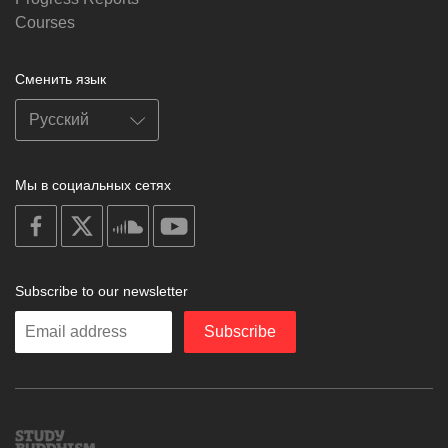
Courses
Сменить язык
Мы в социальных сетях
on
on
on
on
facebook
X
soundcloud
youtube
Subscribe to our newsletter
Enter
Subscribe
your
email
Study