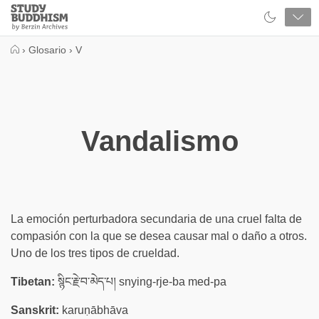
Close
Study
Buddhism
Home
›
Glosario
›
V
Vandalismo
La emoción perturbadora secundaria de una cruel falta de
compasión con la que se desea causar mal o daño a otros.
Uno de los tres tipos de crueldad.
Tibetan:
སྙིང་རྗེ་བ་མེད་པ། snying-rje-ba med-pa
Sanskrit:
karuṇābhāva