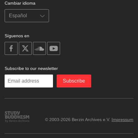
Cambiar idioma
Síguenos en
on
on
on
on
facebook
X
soundcloud
youtube
Subscribe to our newsletter
Enter
Subscribe
your
email
Study
© 2003-2026 Berzin Archives e.V.
Impressum
Buddhism
Home