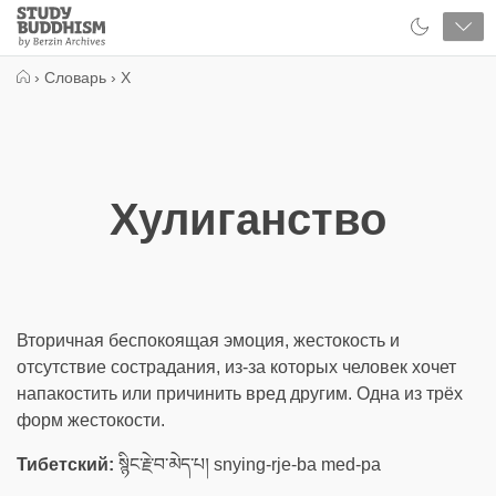
Close
Study
Buddhism
Home
›
Словарь
›
Х
Хулиганство
Вторичная беспокоящая эмоция, жестокость и
отсутствие сострадания, из-за которых человек хочет
напакостить или причинить вред другим. Одна из трёх
форм жестокости.
Тибетский:
སྙིང་རྗེ་བ་མེད་པ། snying-rje-ba med-pa