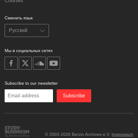
Courses
Сменить язык
Мы в социальных сетях
on
on
on
on
facebook
X
soundcloud
youtube
Subscribe to our newsletter
Enter
Subscribe
your
email
Study
© 2003-2026 Berzin Archives e.V.
Impressum
Buddhism