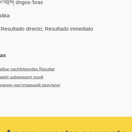
ས་འབྲས། dngos-'bras
pāka
Resultado directo; Resultado inmediato
mas
elbar nachfolgendes Resultat
tely subsequent result
ленно наступающий результат