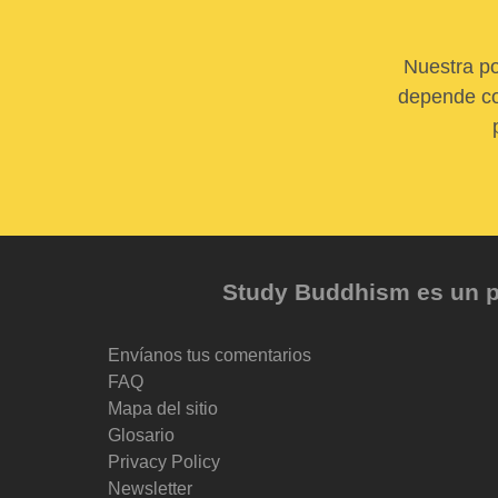
Nuestra po
depende com
Study Buddhism es un pr
Envíanos tus comentarios
FAQ
Mapa del sitio
Glosario
Privacy Policy
Newsletter