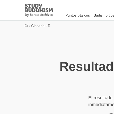
Close
Study
Buddhism
Puntos básicos
Budismo tib
Home
›
Glosario
›
R
Resultad
El resultado
inmediatame