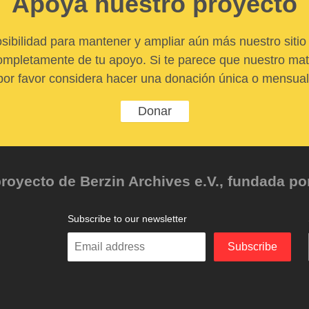
Apoya nuestro proyecto
sibilidad para mantener y ampliar aún más nuestro sitio 
pletamente de tu apoyo. Si te parece que nuestro mater
por favor considera hacer una donación única o mensual
Donar
oyecto de Berzin Archives e.V., fundada por 
Subscribe to our newsletter
Enter
Subscribe
your
email