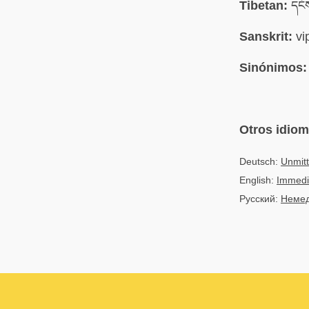
Tibetan:
དངོ
Sanskrit:
vi
Sinónimos:
Otros idio
Deutsch:
Unmitt
English:
Immedia
Русский:
Немед