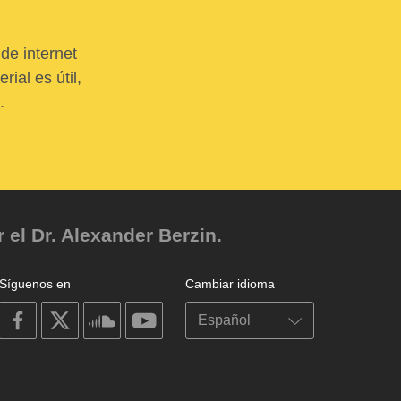
de internet
ial es útil,
.
el Dr. Alexander Berzin.
Síguenos en
Cambiar idioma
on
on
on
on
facebook
X
soundcloud
youtube