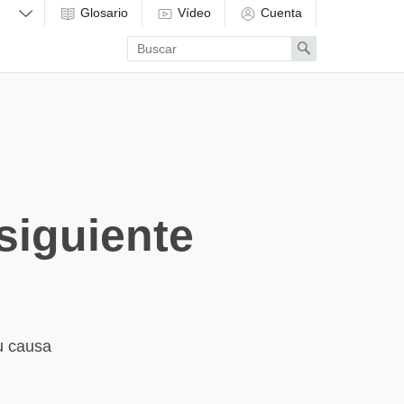
Glosario
Vídeo
Cuenta
Enter
Search
search
term
siguiente
u causa