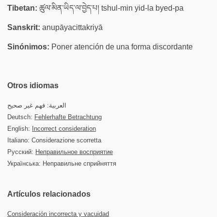
Tibetan:
ཚུལ་མིན་ཡིད་ལ་བྱེད་པ། tshul-min yid-la byed-pa
Sanskrit:
anupāyacittakriyā
Sinónimos:
Poner atención de una forma discordante
Otros idiomas
العربية: فهم غير صحيح
Deutsch:
Fehlerhafte Betrachtung
English:
Incorrect consideration
Italiano: Considerazione scorretta
Русский:
Неправильное восприятие
Українська: Неправильне сприйняття
Artículos relacionados
Consideración incorrecta y vacuidad