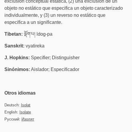
exclusión conceptual estática, (2) una exclusión de un
objeto no estático que especifica un objeto caracterizado
individualmente, y (3) un reverso no estático que
especifica a un significante.
Tibetan:
ལྡོག་པ། ldog-pa
Sanskrit:
vyatireka
J. Hopkins:
Specifier; Distinguisher
Sinónimos:
Aislador; Especificador
Otros idiomas
Deutsch:
Isolat
English:
Isolate
Русский:
Изолят